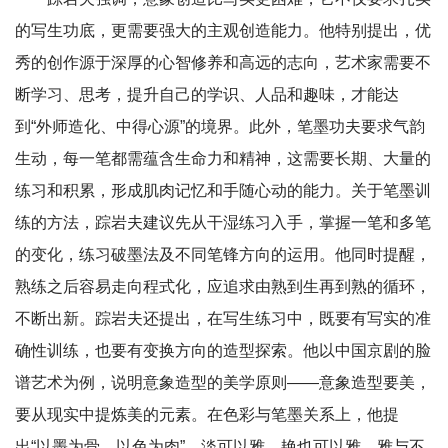
的写生功底，更需要强大的主观创造能力。他特别提出，优
秀的创作源于深厚的心智修养和高远的志向，艺术家需要不
断学习、思考，提升自己的学识、人品和趣味，才能达
到“外师造化、中得心源”的境界。此外，笔墨功夫要求气韵
生动，每一笔都需蕴含生命力和精神，这需要长期、大量的
练习和积累，形成肌肉记忆和手随心动的能力。关于笔墨训
练的方法，踪岩夫建议先从干湿练习入手，掌握一笔和多笔
的变化，练习破墨法及不同笔锋方向的运用。他同时提醒，
熟练之后容易走向程式化，应追求由熟到生再到熟的循环，
不断出新。踪岩夫还提出，在写生练习中，既要有写实的准
确性训练，也要有变换方向的造型探索。他以中国京剧的脸
谱艺术为例，说明意象造型的美学原则——意象造型要美，
要从现实中提炼美的元素。在色彩与笔墨关系上，他提
出“以墨为骨，以色为肉”，淡可以雅，艳也可以雅，雅与不