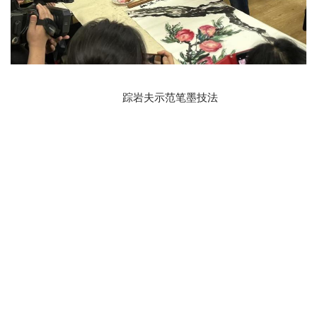
踪岩夫示范笔墨技法
转载本网文章请注明出处
友情链接：
医学部
|
深研院
|
招生网
校报
电视台
广播台
官方微信
官方微博
版权所有 ©北京大学党委宣传部
地址：北京市海淀区颐和园路5号
邮编：100871