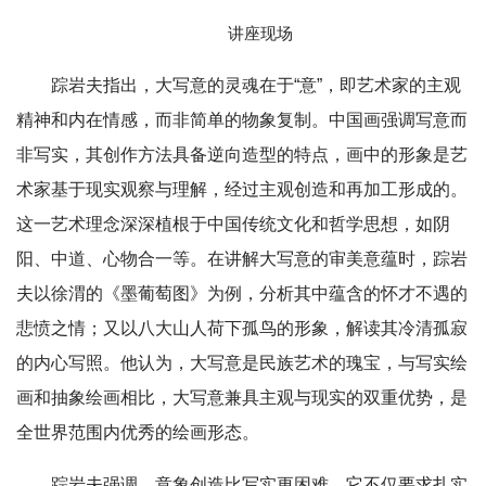
讲座现场
踪岩夫指出，大写意的灵魂在于“意”，即艺术家的主观
精神和内在情感，而非简单的物象复制。中国画强调写意而
非写实，其创作方法具备逆向造型的特点，画中的形象是艺
术家基于现实观察与理解，经过主观创造和再加工形成的。
这一艺术理念深深植根于中国传统文化和哲学思想，如阴
阳、中道、心物合一等。在讲解大写意的审美意蕴时，踪岩
夫以徐渭的《墨葡萄图》为例，分析其中蕴含的怀才不遇的
悲愤之情；又以八大山人荷下孤鸟的形象，解读其冷清孤寂
的内心写照。他认为，大写意是民族艺术的瑰宝，与写实绘
画和抽象绘画相比，大写意兼具主观与现实的双重优势，是
全世界范围内优秀的绘画形态。
踪岩夫强调，意象创造比写实更困难，它不仅要求扎实