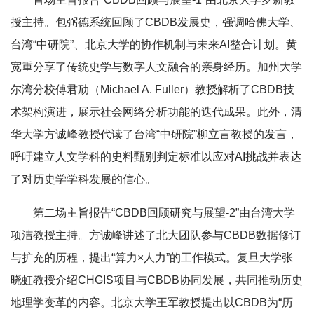
授主持。包弼德系统回顾了CBDB发展史，强调哈佛大学、
台湾“中研院”、北京大学的协作机制与未来AI整合计划。黄
宽重分享了传统史学与数字人文融合的亲身经历。加州大学
尔湾分校傅君劢（
Michael A. Fuller
）教授解析了CBDB技
术架构演进，展示社会网络分析功能的迭代成果。此外，
清
华大学
方诚峰教授代读了台湾“中研院”柳立言教授的发言，
呼吁建立人文学科的史料甄别判定标准以应对AI挑战并表达
了对历史学学科发展的信心。
第二场主旨报告“CBDB回顾研究与展望-2”由台湾大学
项洁教授主持。方诚峰讲述了北大团队参与CBDB数据修订
与扩充的历程，提出“算力×人力”的工作模式。复旦大学张
晓虹教授介绍CHGIS项目与CBDB协同发展，共同推动历史
地理学变革的内容。北京大学王军教授提出以CBDB为“历