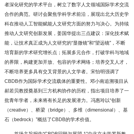
者深化研究的学术平台，树立了数字人文领域国际学术交流
合作的典范。研讨会聚焦学科学术前沿，展现出北大历史学
科在推动人工智能赋能人文研究方面的努力与决心。为持续
推动人文研究创新发展，姜国华提出三点建议：深化技术赋
能，让技术真正成为人文研究的“显微镜”和“望远镜”，不断
培育新的学术研究增长点；拓展多元合作，打破学科与地域
的界限，构建更加开放、包容的学术网络；培养交叉人才，
不断培养更多具有交叉背景的人文学者。
宋怡明
强调了
CBDB作为国际学术交流载体的重要性。邓小南追溯项目从
郝若贝教授奠基到三方机构协作的历程，指出项目培养了一
批青年学者，未来将有长足的发展潜力。冯惠玲以“
创新
（
creative
）、
桥梁
（
bridge
）、
多维
（
dimensional
）、
基
石
（
bedrock
）”概括了CBDB的学术价值。
首场主旨报告“CBDB回顾与展望-1”由北京大学罗新教