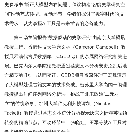
史参考书”矫正大模型内在问题，倡议构建“智能史学研究空
间”推动范式转型。互动环节，学者们探讨了数字时代的技
术需求，认为掌握AI工具是未来学者的必备能力。
第三场主旨报告“数据驱动的史学研究”由南京大学梁晨
教授主持。香港科技大学
康文林
（
Cameron Campbell
）教
授展示清代官员数据库（CGED-Q）的亲属网络研究相关进
展。巴克内尔大学陈松教授通过墓志文本分析安史之乱后地
方精英的迁徙与认同变迁。CBDB项目资深经理王宏甦演示
了大模型处理古籍文本的技术突破。密苏里大学尚闻一助理
教授提出时间序列网络分析法，挑战了北宋政治“二元对
立”的传统叙事。加州大学伯克利分校
谭凯
（
Nicolas
Tackett
）教授通过墓志文本统计分析揭示唐宋之际精英话语
转变的精确节点。互动环节中，张晓虹、王军等就AI工具对
学术研究的贡献分别进行了分享。