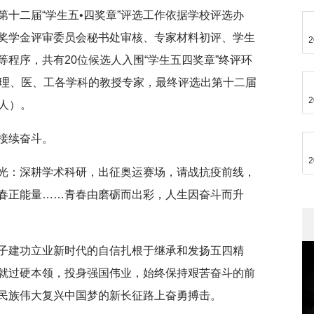
十二届“学生五•四奖章”评选工作依据学校评选办
奖学金评审委员会秘书处审核、专家材料初评、学生
2
程序，共有20位候选人入围“学生五四奖章”终评环
、理、医、工各学科的教授专家，最终评选出第十二届
2
0人）。
接续奋斗。
2
光：深耕学术科研，出征奥运赛场，请战抗疫前线，
春正能量……青春由磨砺而出彩，人生因奋斗而升
子建功立业新时代的自信扎根于继承和发扬五四精
就过硬本领，投身强国伟业，始终保持艰苦奋斗的前
民族伟大复兴中国梦的新长征路上奋勇搏击。