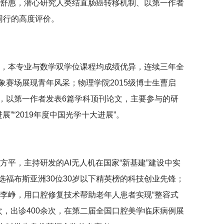
卞舒惠，潜心研究人类结直肠癌转移机制、以第一作者
际同行的高度评价。
妍汀，本专业与数学双学位课程均成绩优异，连续三年全
赛场展现青年风采；物理学院2015级博士生曹启
，以第一作者发表6篇学科顶刊论文，主要参与的研
展”“2019年度中国光学十大进展”。
陈方平，主持研发的AI无人机在国家“新基建”建设中实
福布斯亚洲30位30岁以下精英榜的科技创业先锋；
生李峥，用口腔修复技术帮助老年人患者实现“整容式
人次，出诊400余次，在第二届全国口腔美学临床病例展