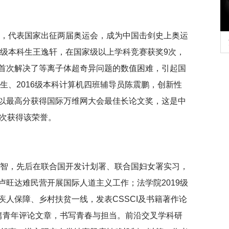
玉洁，代表国家出征两届奥运会，成为中国击剑史上奥运
深切缅怀李政道先生
6级本科生王逸轩，在国家级以上学科竞赛获奖9次，
育
首次解决了等离子体超奇异问题的数值困难，引起国
士生、2016级本科计算机四班辅导员陈震鹏，创新性
以最高分获得国际万维网大会最佳长论文奖，这是中
一次获得该荣誉。
朱睿智，先后在联合国开发计划署、联合国妇女署实习，
旺达难民营开展国际人道主义工作；法学院2019级
人保障、乡村扶贫一线，发表CSSCI及书籍著作论
篇青年评论文章，书写青春与担当。前沿交叉学科研