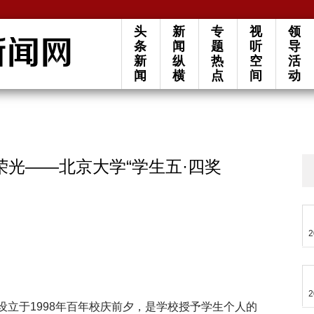
头
新
专
视
领
条
闻
题
听
导
新
纵
热
空
活
闻
横
点
间
动
光——北京大学“学生五·四奖
2
2
号设立于1998年百年校庆前夕，是学校授予学生个人的