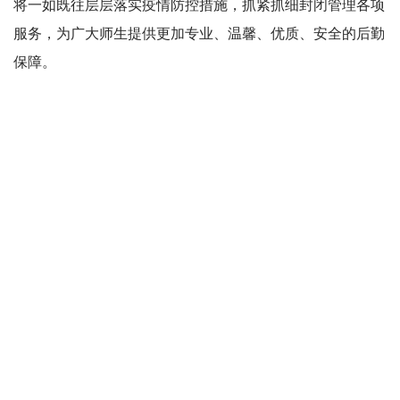
将一如既往层层落实疫情防控措施，抓紧抓细封闭管理各项
服务，为广大师生提供更加专业、温馨、优质、安全的后勤
保障。
专题链接：
众志成城 抗击疫情
转载本网文章请注明出处
友情链接：
医学部
|
深研院
|
招生网
校报
电视台
广播台
官方微信
官方微博
版权所有 ©北京大学党委宣传部
地址：北京市海淀区颐和园路5号
邮编：100871