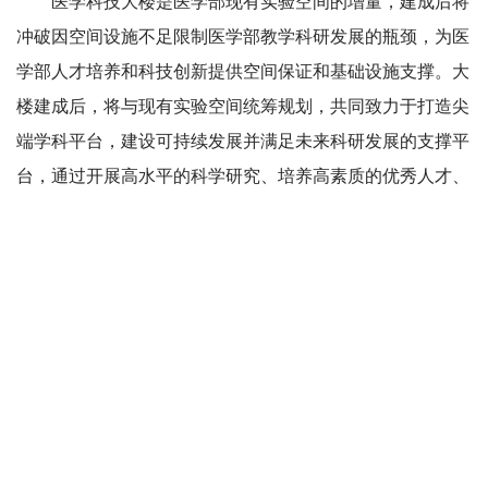
医学科技大楼是医学部现有实验空间的增量，建成后将
冲破因空间设施不足限制医学部教学科研发展的瓶颈，为医
学部人才培养和科技创新提供空间保证和基础设施支撑。大
楼建成后，将与现有实验空间统筹规划，共同致力于打造尖
端学科平台，建设可持续发展并满足未来科研发展的支撑平
台，通过开展高水平的科学研究、培养高素质的优秀人才、
研发高质量的科研成果，助力“临床医学+X”学科建设、践
行“北大医学”发展战略。
转载本网文章请注明出处
友情链接：
医学部
|
深研院
|
招生网
校报
电视台
广播台
官方微信
官方微博