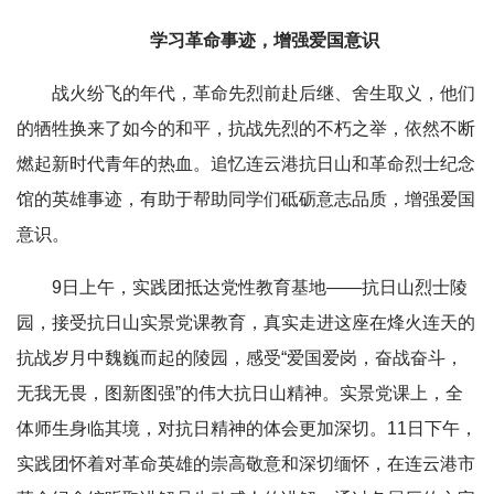
学习革命事迹，增强爱国意识
战火纷飞的年代，革命先烈前赴后继、舍生取义，他们
的牺牲换来了如今的和平，抗战先烈的不朽之举，依然不断
燃起新时代青年的热血。追忆连云港抗日山和革命烈士纪念
馆的英雄事迹，有助于帮助同学们砥砺意志品质，增强爱国
意识。
9日上午，实践团抵达党性教育基地——抗日山烈士陵
园，接受抗日山实景党课教育，真实走进这座在烽火连天的
抗战岁月中魏巍而起的陵园，感受“爱国爱岗，奋战奋斗，
无我无畏，图新图强”的伟大抗日山精神。实景党课上，全
体师生身临其境，对抗日精神的体会更加深切。11日下午，
实践团怀着对革命英雄的崇高敬意和深切缅怀，在连云港市