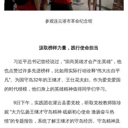
参观连云港市革命纪念馆
汲取榜样力量，践行使命担当
习近平总书记曾经说过，“崇尚英雄才会产生英雄”，他
也点赞过许多先进榜样，比如用实际行动诠释“伟大出自平
凡”、为国守岛32年的王继才、王仕花夫妇。作为爱党爱国
的时代楷模，他们身上的英雄精神值得同学们学习。
9日下午，实践团在灌云县委党校，听取党校教师陈珍
妮 “大力弘扬王继才守岛精神 砥砺初心使命 激扬奋斗热
情”的专题报告，系统了解王继才的守岛经历、守岛精神及