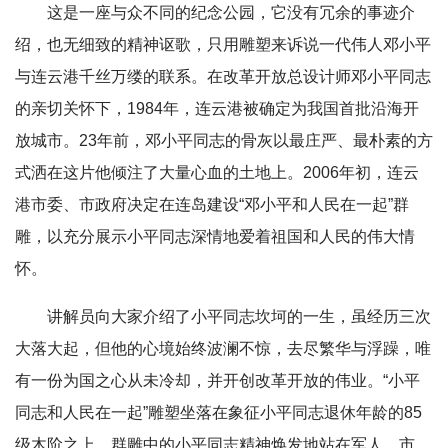
这是一座与众不同的纪念公园，它没有冗余的事迹介
绍，也无细致的精神讴歌，只用雕塑来诉说一代伟人邓小平
与连云港千丝万缕的联系。在改革开放总设计师邓小平同志
的亲切关怀下，1984年，连云港被确定为我国首批沿海开
放城市。23年前，邓小平同志的骨灰以最庄严、最朴素的方
式洒在这片他倾注了大量心血的土地上。2006年初，连云
港市委、市政府决定在连岛建设“邓小平和人民在一起”群
雕，以充分展示小平同志深情地爱着祖国和人民的伟大情
怀。
讲解员向大家介绍了小平同志坎坷的一生，虽经历三次
大落大起，但他的心境始终波澜不惊，去尽繁华与浮躁，唯
有一份为国之心从未冷却，并开创改革开放的伟业。“小平
同志和人民在一起”雕塑坐落在象征小平同志退休年龄的85
级木阶之上，群雕中的小平同志精神焕发地站在军人、市