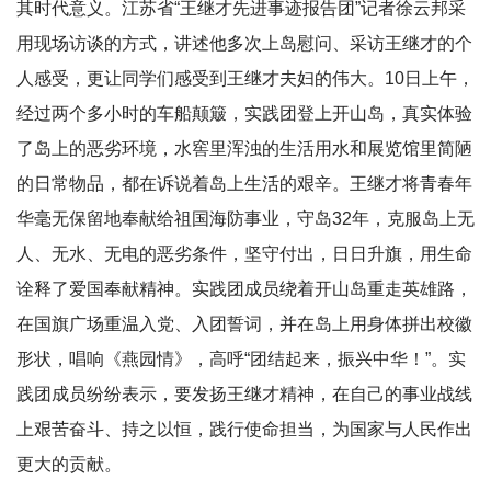
其时代意义。江苏省“王继才先进事迹报告团”记者徐云邦采
用现场访谈的方式，讲述他多次上岛慰问、采访王继才的个
人感受，更让同学们感受到王继才夫妇的伟大。10日上午，
经过两个多小时的车船颠簸，实践团登上开山岛，真实体验
了岛上的恶劣环境，水窖里浑浊的生活用水和展览馆里简陋
的日常物品，都在诉说着岛上生活的艰辛。王继才将青春年
华毫无保留地奉献给祖国海防事业，守岛32年，克服岛上无
人、无水、无电的恶劣条件，坚守付出，日日升旗，用生命
诠释了爱国奉献精神。实践团成员绕着开山岛重走英雄路，
在国旗广场重温入党、入团誓词，并在岛上用身体拼出校徽
形状，唱响《燕园情》，高呼“团结起来，振兴中华！”。实
践团成员纷纷表示，要发扬王继才精神，在自己的事业战线
上艰苦奋斗、持之以恒，践行使命担当，为国家与人民作出
更大的贡献。