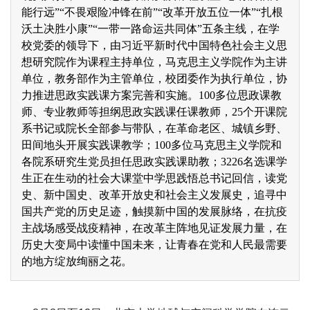
能行远”“不畏艰险冲锋在前”“改革开放五位一体”“扎根
沃土决胜小康”“一带一路命运共同体”五条主线，在学
校党委的领导下，由习近平新时代中国特色社会主义思
想研究院作为课程主持单位，马克思主义学院作为主讲
单位，教务部作为主管单位，校团委作为执行单位，协
力推进思政实践课方案完善和实施。100多位思政课教
师、专业教师等担纲思政实践课任课教师，25个开课院
系书记或院长全部参与带队，在革命老区、城镇乡野、
田间地头开展实践课教学；100多位马克思主义学院和
各院系研究生党员担任思政实践课助教；3226名选课学
生正在生动的社会大课堂中学思践悟总书记回信，读党
史、新中国史、改革开放史和社会主义发展史，追寻中
国共产党的历史足迹，触摸新中国的发展脉络，在抗疫
主战场感受战疫精神，在改革主阵地见证发展力量，在
历史大变局中读懂中国未来，让青春在党和人民最需要
的地方绽放绚丽之花。