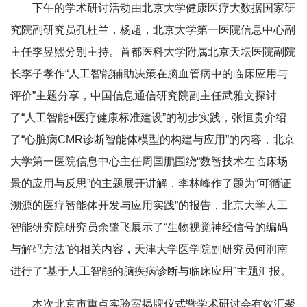
下午的学术研讨活动由北京大学健康医疗大数据国家研
究院副研究员
孔桂兰
，杨超，北京大学第一医院信息中心副
主任
李昱熙
分别主持。首都医科大学附属北京天坛医院副院
长
李子孝作
“人工智能辅助决策在脑血管病中的临床应用与
评价”主题分享，中国信息通信研究院副主任
武雅文
探讨
了“人工智能+医疗健康标准建设”的初步实践，
张恒贵
介绍
了“心脏病CMR诊断智能体模型的构建与应用”的内容，北京
大学第一医院信息中心主任
周国鹏
围绕“数智技术在临床场
景的应用与反思”的主题展开讲解，
李林峰作了题为
“可循证
溯源的医疗智能体开发与应用实践”的报告，北京大学人工
智能研究院研究员
余肇飞
展示了“生物视觉神经信号的编码
与解码方法”的相关内容，天津大学医学院副研究员
何润南
进行
了“基于人工智能的脑疾病诊断与临床应用”主题汇报。
本次北京市重点实验室揭牌仪式暨学术研讨会有效汇聚