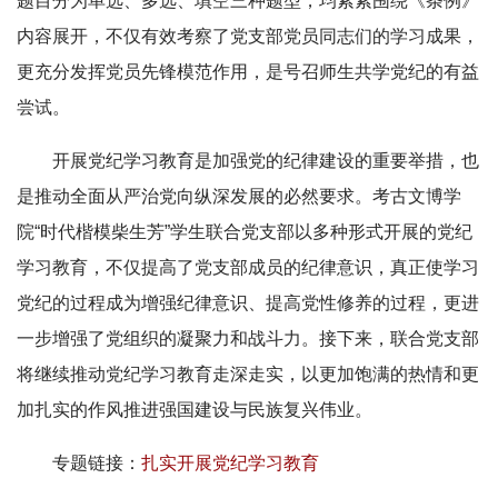
题目分为单选、多选、填空三种题型，均紧紧围绕《条例》
内容展开，不仅有效考察了党支部党员同志们的学习成果，
更充分发挥党员先锋模范作用，是号召师生共学党纪的有益
尝试。
开展党纪学习教育是加强党的纪律建设的重要举措，也
是推动全面从严治党向纵深发展的必然要求。考古文博学
院“时代楷模柴生芳”学生联合党支部以多种形式开展的党纪
学习教育，不仅提高了党支部成员的纪律意识，真正使学习
党纪的过程成为增强纪律意识、提高党性修养的过程，更进
一步增强了党组织的凝聚力和战斗力。接下来，联合党支部
将继续推动党纪学习教育走深走实，以更加饱满的热情和更
加扎实的作风推进强国建设与民族复兴伟业。
专题链接：
扎实开展党纪学习教育