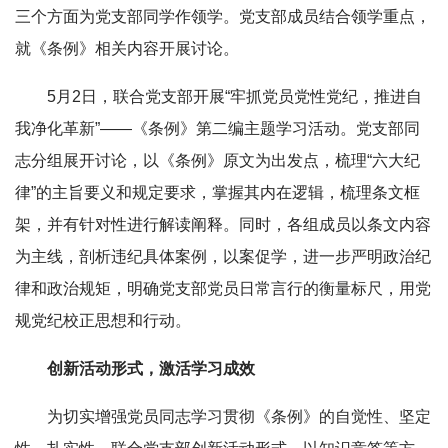
三个方面为党支部同学作领学。党支部成员结合领学重点，
就《条例》相关内容开展讨论。
5月2日，联合党支部开展“牢抓党员党性党纪，推进自
我净化革新”——《条例》第二编主题学习活动。党支部同
志分组展开讨论，以《条例》原文为出发点，梳理“六大纪
律”的主旨要义和规定要求，掌握其内在逻辑，梳理条文框
架，并有针对性进行解读阐释。同时，各组成员以条文内容
为主线，剖析违纪具体案例，以案促学，进一步严明政治纪
律和政治规矩，明确党支部党员日常言行的衡量标尺，用党
规党纪校正思想和行动。
创新活动形式，激活学习成效
为切实增强党员同志学习贯彻《条例》的自觉性、坚定