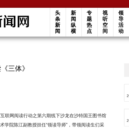
头
新
专
视
领
条
闻
题
听
导
新
纵
热
空
活
闻
横
点
间
动
读《三体》
2
松”互联网阅读行动之第六期线下沙龙在沙特国王图书馆
2
术学院陈江副教授担任“领读导师”，带领阅读生们采