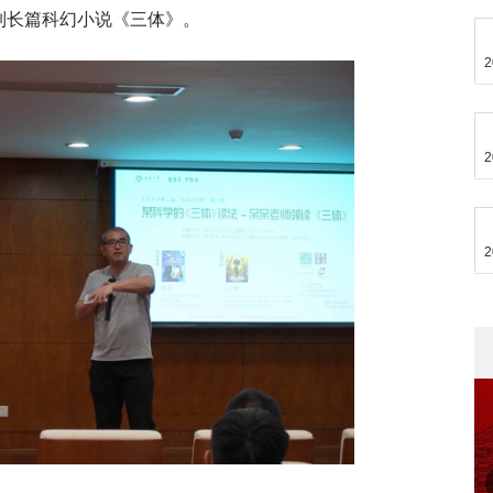
列长篇科幻小说《三体》。
2
2
2