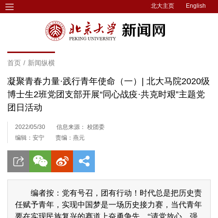
北大主页
English
首页
/
新闻纵横
凝聚青春力量·践行青年使命（一）| 北大马院2020级
博士生2班党团支部开展“同心战疫·共克时艰”主题党
团日活动
2022/05/30
信息来源： 校团委
编辑：安宁
责编：燕元
编者按：党有号召，团有行动！时代总是把历史责
任赋予青年，实现中国梦是一场历史接力赛，当代青年
要在实现民族复兴的赛道上奋勇争先。“请党放心，强