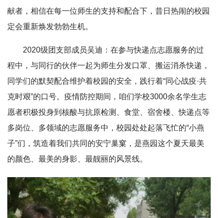
献者，相信在每一位师生的支持和配合下，昔日热闹的校园
定会重新焕发勃勃生机。
2020级团支部成员吴迪：在参与快递点志愿服务的过
程中，与同行的伙伴一起为师生分发口罩、搬运消杀快递，
同学们的默契配合维护着校园的安全，践行着“同心战疫·共
克时艰”的口号。疫情防控期间，咱们学校3000余名学生志
愿者积极投身到核酸与抗原检测、食堂、宿舍楼、快递点等
多岗位、多领域的志愿服务中，校园处处起落飞忙的“小燕
子”们，筑造着我们共同的安宁巢窠，是燕园这个夏天最美
的颜色、最美的身影、最靓丽的风景线。