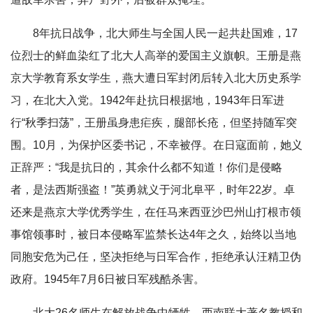
8年抗日战争，北大师生与全国人民一起共赴国难，17
位烈士的鲜血染红了北大人高举的爱国主义旗帜。王册是燕
京大学教育系女学生，燕大遭日军封闭后转入北大历史系学
习，在北大入党。1942年赴抗日根据地，1943年日军进
行“秋季扫荡”，王册虽身患疟疾，腿部长疮，但坚持随军突
围。10月，为保护区委书记，不幸被俘。在日寇面前，她义
正辞严：“我是抗日的，其余什么都不知道！你们是侵略
者，是法西斯强盗！”英勇就义于河北阜平，时年22岁。卓
还来是燕京大学优秀学生，在任马来西亚沙巴州山打根市领
事馆领事时，被日本侵略军监禁长达4年之久，始终以当地
同胞安危为己任，坚决拒绝与日军合作，拒绝承认汪精卫伪
政府。1945年7月6日被日军残酷杀害。
北大26名师生在解放战争中牺牲。西南联大著名教授和