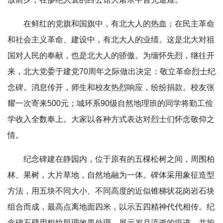
在鲜红的党旗和国旗中，有北大人的热血；在民主革命
和社会主义革命、建设中，有北大人的业绩。这是北大对祖
国对人民的奉献，也是北大人的骄傲。为缅怀先烈，继往开
来，北大党委于建党70周年之际做出决定：敬立革命烈士纪
念碑。消息传开，师生和校友热烈响应，纷纷捐款。校友张
耀一次寄来500元；城环系90级自然地理班的同学将勤工俭
学收入全数奉上。大家以各种方式表达对烈士们怀念敬仰之
情。
纪念碑建在静园内，位于原有的五棵松树之间，周围柏
林、果树，大片草地，自然地融为一体。碑体采用象征造型
方法，用五块不同大小、不同高度的近似锥梯状花岗岩石块
组合而成，最高点离地面四米，以示五四精神代代相传。纪
念碑石壁用粗纹肌理效果处理，展示岁月流逝的痕迹，并按