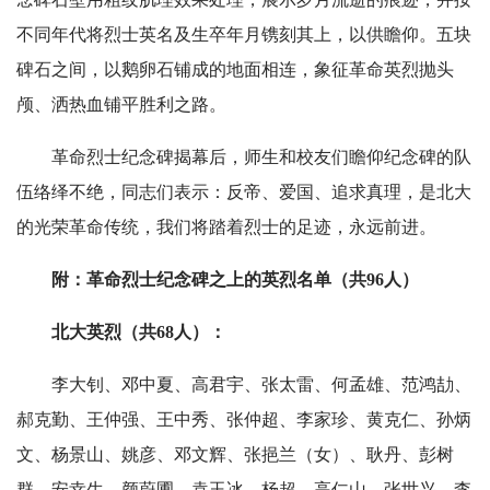
不同年代将烈士英名及生卒年月镌刻其上，以供瞻仰。五块
碑石之间，以鹅卵石铺成的地面相连，象征革命英烈抛头
颅、洒热血铺平胜利之路。
革命烈士纪念碑揭幕后，师生和校友们瞻仰纪念碑的队
伍络绎不绝，同志们表示：反帝、爱国、追求真理，是北大
的光荣革命传统，我们将踏着烈士的足迹，永远前进。
附：革命烈士纪念碑之上的英烈名单（共96人）
北大英烈（共68人）：
李大钊、邓中夏、高君宇、张太雷、何孟雄、范鸿劼、
郝克勤、王仲强、王中秀、张仲超、李家珍、黄克仁、孙炳
文、杨景山、姚彦、邓文辉、张挹兰（女）、耿丹、彭树
群、安幸生、颜蔚圃、袁玉冰、杨超、高仁山、张世兴、李