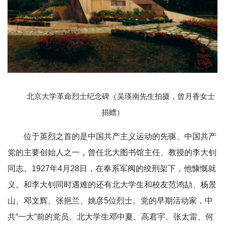
北京大学革命烈士纪念碑（吴瑛南先生拍摄，曾月香女士
捐赠）
位于英烈之首的是中国共产主义运动的先驱、中国共产
党的主要创始人之一，曾任北大图书馆主任、教授的李大钊
同志。1927年4月28日，在奉系军阀的绞刑架下，他慷慨就
义。和李大钊同时遇难的还有北大学生和校友范鸿劼、杨景
山、邓文辉、张挹兰、姚彦5位烈士。党的早期活动家，中
共“一大”前的党员、北大学生邓中夏、高君宇、张太雷、何