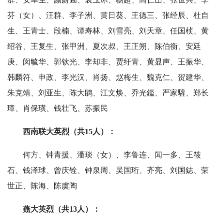
芬（女）、汪群、李子洲、黄日葵、王德三、张经辰、杜自
生、王青士、段楠、谭寿林、刘雪亮、刘天章、任国桢、黄
绍谷、王复生、张甲洲、夏次叔、王正朔、陈伯衡、安廷
庚、闵毓华、郭钦光、李却非、贾纡青、黄显声、王振华、
韩麟符、申政、李光汉、肖扬、赵梅生、魏克仁、贺建华、
朱克靖、刘亚生、陈大鹍、江文焕、乔光鑑、严家驩、郑长
璋、肖保璜、钱壮飞、苏振民
西南联大英烈（共15人）：
何方、钟青援、潘琰（女）、李鲁连、闻一多、王筱
石、钱泽球、曾庆铨、钟泉周、吴国珩、齐亮、刘国鋕、荣
世正、陈海、陈虞陶
燕大英烈（共13人）：