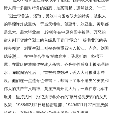
诗人闻一多面对特务的凶残，拍案而起，凛然就义。“一二·
一”烈士李鲁连、潘琰，勇敢冲向围攻联大的特务，被敌人
的手榴弹炸成重伤，于当天牺牲。贺建华、刘亚生、黄琪都
是北大、燕大毕业生，1946年在中原突围中被俘。万恶的
敌人割下贺建华烈士的首级悬于寨门“示众”；提着黄琪的头
颅去领赏；刘亚生烈士则被身捆重石沉入长江。齐亮、刘国
鋕等烈士，在“中美合作所”的魔窟中，受尽折磨，坚强不
屈，在重庆解放前夕被敌人杀害。齐亮牺牲后身上被浇洒镪
水，陈虞陶牺牲后，尸首被劈成数段，丢入大河被洪水冲
没。他们连一点遗骨也未留下，却留下了永不消失的英灵和
伟大的共产主义精神。黄显声离开北大后，一直在东北军中
服务，坚持抗日，拒绝执行蒋介石的“攘外必先安内”的反共
政策，1938年2月2日遭秘密逮捕，1949年11月27日重庆解
放前夕，在惨绝人寰的白公馆大屠杀中首先遭难。