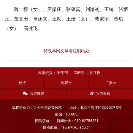
魏士毅（女）、唐振庄、张采真、刘谦初、王铸、张炳
元、董文田、卓还来、王助、王册（女）、曹秉衡、黄琪
（女）、高健飞
转载本网文章请注明出处
友情链接：
医学部
|
深研院
|
招生网
校报
电视台
广播台
官方微信
官方微博
版权所有 ©北京大学党委宣传部
地址：北京市海淀区颐和园路5号
邮编：100871
投稿须知
新闻热线：010-62756381
投稿邮箱：news@pku.edu.cn