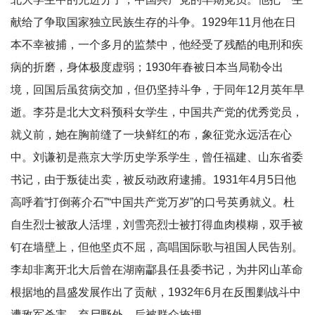
献给了争取国家独立民族生存的斗争。1929年11月他在日
本不幸被捕，一个多月的监禁中，他经受了残酷的电刑和疾
病的折磨，身体极度虚弱；1930年春被日本当局勒令出
境，回国后虽贫病交加，但仍坚持斗争，于同年12月英年早
逝。李芬是北大文科预科女学生，中国共产党的优秀党员，
就义前，她在胸前缝了一块鲜红的布，象征党永远活在心
中。刘谦初是燕京大学历史学系学生，曾任福建、山东省委
书记，由于叛徒出卖，被反动政府逮捕。1931年4月5日他
高呼着“打倒蒋介石”“中国共产党万岁”的口号英勇就义。杜
自生烈士被敌人活埋，刘雪亮烈士被打得血肉模糊，双手被
钉在墙壁上，但他坚贞不屈，高唱国际歌与祖国人民告别。
李却非离开北大后曾在湖南酃县任县委书记，为井冈山革命
根据地的昌盛发展作出了贡献，1932年6月在反围剿战斗中
遭敌军杀害，弃尸野外，后被群众掩埋。