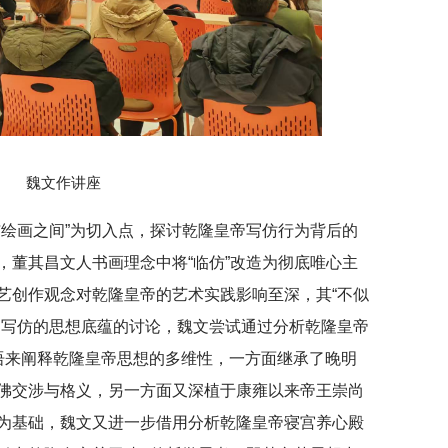
魏文作讲座
与绘画之间”为切入点，探讨乾隆皇帝写仿行为背后的
，董其昌文人书画理念中将“临仿”改造为彻底唯心主
艺创作观念对乾隆皇帝的艺术实践影响至深，其“不似
帝写仿的思想底蕴的讨论，
魏文
尝试通过分析乾隆皇帝
语来阐释乾隆皇帝思想的多维性，一方面继承了晚明
佛交涉与格义，另一方面又深植于康雍以来帝王崇尚
为基础，魏文又进一步借用分析乾隆皇帝寝宫养心殿