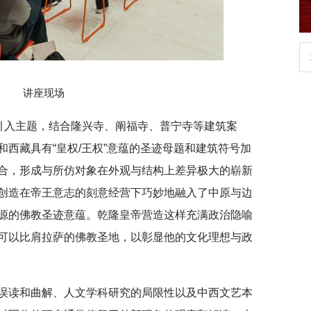
行正确政绩观学习教
北京大学管理质效年
讲座现场
”引入主题，结合隆兴寺、阐福寺、普宁寺等建筑案
西藏具有“皇权/王权”意蕴的圣迹母题和建筑符号加
合，形成与所仿对象在外观与结构上差异极大的崭新
创造在帝王意志的刻意经营下巧妙地融入了中原与边
源的佛教圣迹意蕴。乾隆皇帝营造这样充满政治隐喻
可以比肩拉萨的佛教圣地，以彰显他的文化理想与政
误读和曲解、人文学科研究的局限性以及中西文艺本