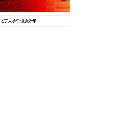
深切缅怀李政道先生
扎实开展树立和践行
育