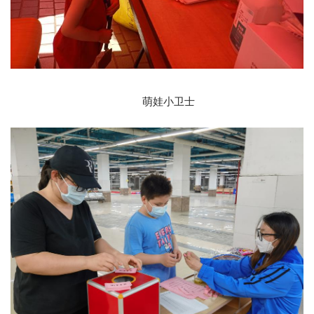
萌娃小卫士