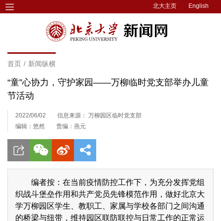
北大主页
English
首页
/
新闻纵横
“童”心协力，守护家园——万柳临时党支部举办儿童
节活动
2022/06/02
信息来源： 万柳园区临时党支部
编辑：悠然
责编：燕元
编者按：在当前疫情防控工作下，为充分发挥党组
织战斗堡垒作用和共产党员先锋模范作用，做好北京大
学万柳园区学生、教职工、家属与学校各部门之间沟通
的桥梁与纽带，维持园区联防联控与日常工作的正常运