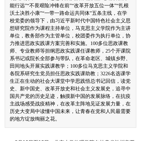
能行远”“不畏艰险冲锋在前”“改革开放五位一体”“扎根
沃土决胜小康”“一带一路命运共同体”五条主线，在学
校党委的领导下，由习近平新时代中国特色社会主义思
想研究院作为课程主持单位，马克思主义学院作为主讲
单位，教务部作为主管单位，校团委作为执行单位，协
力推进思政实践课方案完善和实施。100多位思政课教
师、专业教师等担纲思政实践课任课教师，25个开课院
系书记或院长全部参与带队，在革命老区、城镇乡野、
田间地头开展实践课教学；100多位马克思主义学院和
各院系研究生党员担任思政实践课助教；3226名选课学
生正在生动的社会大课堂中学思践悟总书记回信，读党
史、新中国史、改革开放史和社会主义发展史，追寻中
国共产党的历史足迹，触摸新中国的发展脉络，在抗疫
主战场感受战疫精神，在改革主阵地见证发展力量，在
历史大变局中读懂中国未来，让青春在党和人民最需要
的地方绽放绚丽之花。