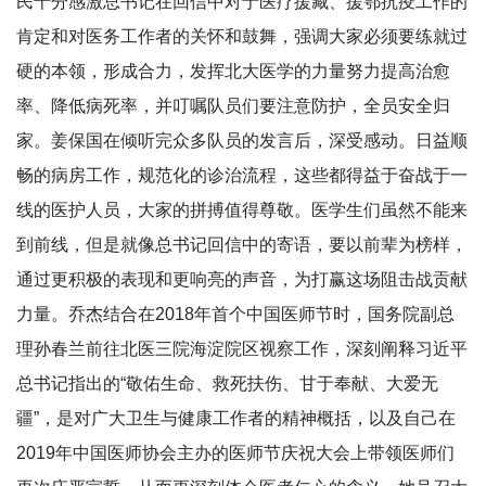
民十分感激总书记在回信中对于医疗援藏、援鄂抗疫工作的
肯定和对医务工作者的关怀和鼓舞，强调大家必须要练就过
硬的本领，形成合力，发挥北大医学的力量努力提高治愈
率、降低病死率，并叮嘱队员们要注意防护，全员安全归
家。姜保国在倾听完众多队员的发言后，深受感动。日益顺
畅的病房工作，规范化的诊治流程，这些都得益于奋战于一
线的医护人员，大家的拼搏值得尊敬。医学生们虽然不能来
到前线，但是就像总书记回信中的寄语，要以前辈为榜样，
通过更积极的表现和更响亮的声音，为打赢这场阻击战贡献
力量。乔杰结合在2018年首个中国医师节时，国务院副总
理孙春兰前往北医三院海淀院区视察工作，深刻阐释习近平
总书记指出的“敬佑生命、救死扶伤、甘于奉献、大爱无
疆”，是对广大卫生与健康工作者的精神概括，以及自己在
2019年中国医师协会主办的医师节庆祝大会上带领医师们