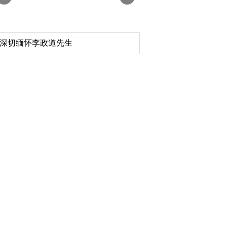
深切缅怀李政道先生
扎实开展树立和践行
育