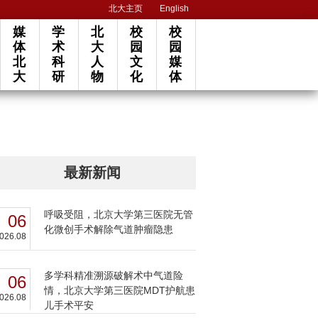
北大主页
English
媒
学
北
校
校
体
术
大
园
园
北
科
人
文
媒
大
研
物
化
体
最新新闻
呼吸受阻，北京大学第三医院无管
06
化微创手术解除气道肿瘤隐患
026.08
多学科精准溯源破解术中气道险
06
情，北京大学第三医院MDT护航患
026.08
儿手术平安