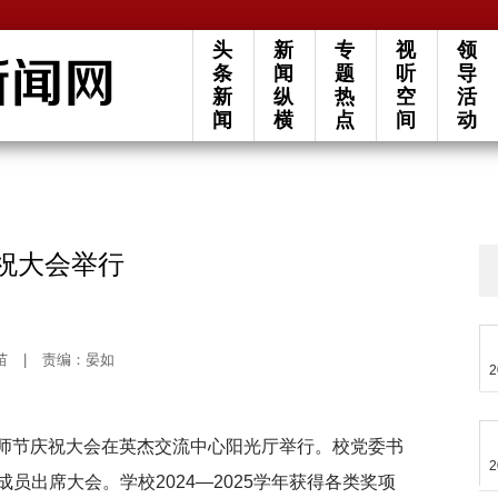
头
新
专
视
领
条
闻
题
听
导
新
纵
热
空
活
闻
横
点
间
动
庆祝大会举行
苗
|
责编：晏如
2
年教师节庆祝大会在英杰交流中心阳光厅举行。校党委书
2
员出席大会。学校2024—2025学年获得各类奖项