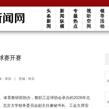
头
新
专
视
领
条
闻
题
听
导
新
纵
热
空
活
闻
横
点
间
动
足球赛开赛
辑：青苗
|
责编：秋实
2
、体育教研部协办，教职工足球协会承办的2026年北
2
。北京大学校务委员会副主任兼秘书长、工会主席安