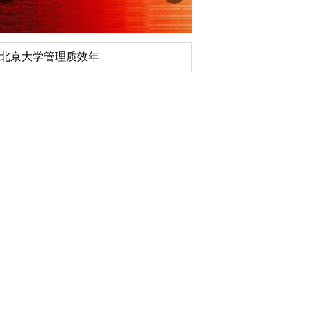
深切缅怀李政道先生
扎实开展树立和践行
育