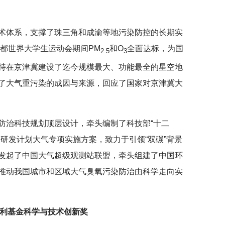
术体系，支撑了珠三角和成渝等地污染防控的长期实
成都世界大学生运动会期间PM
和O
全面达标，为国
2.5
3
持在京津冀建设了迄今规模最大、功能最全的星空地
了大气重污染的成因与来源，回应了国家对京津冀大
防治科技规划顶层设计，牵头编制了科技部“十二
研发计划大气专项实施方案，致力于引领“双碳”背景
发起了中国大气超级观测站联盟，牵头组建了中国环
推动我国城市和区域大气臭氧污染防治由科学走向实
利基金科学与技术创新奖