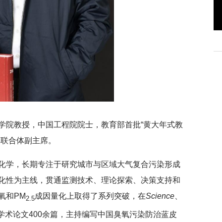
深切缅怀李政道先生
育
学院教授，中国工程院院士，教育部首批“黄大年式教
学联合体副主席。
化学，长期专注于研究城市与区域大气复合污染形成
化性为主线，贯通监测技术、理论探索、决策支持和
氧和PM
成因量化上取得了系列突破，在
Science
、
2.5
学术论文400余篇，主持编写中国臭氧污染防治蓝皮