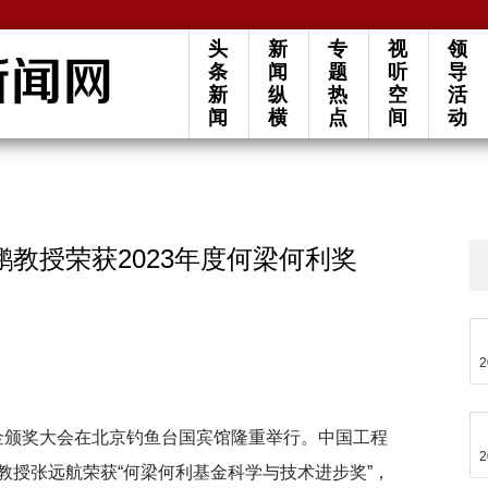
头
新
专
视
领
条
闻
题
听
导
新
纵
热
空
活
闻
横
点
间
动
教授荣获2023年度何梁何利奖
2
利基金颁奖大会在北京钓鱼台国宾馆隆重举行。中国工程
2
教授张远航荣获“何梁何利基金科学与技术进步奖”，