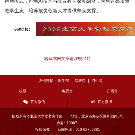
持新模式，推动AI技术与教育教学深度融合，为构建高质量
教学生态、培养拔尖创新人才提供坚实支撑。
转载本网文章请注明出处
友情链接：
医学部
|
深研院
|
招生网
校报
电视台
广播台
官方微信
官方微博
版权所有 ©北京大学党委宣传部
地址：北京市海淀区颐和园路5号
邮编：100871
投稿须知
新闻热线：010-62756381