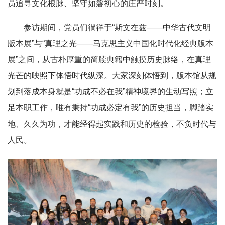
员追寻文化根脉、坚守如磐初心的庄严时刻。
参访期间，党员们徜徉于“斯文在兹——中华古代文明
版本展”与“真理之光——马克思主义中国化时代化经典版本
展”之间，从古朴厚重的简牍典籍中触摸历史脉络，在真理
光芒的映照下体悟时代纵深。大家深刻体悟到，版本馆从规
划到落成本身就是“功成不必在我”精神境界的生动写照；立
足本职工作，唯有秉持“功成必定有我”的历史担当，脚踏实
地、久久为功，才能经得起实践和历史的检验，不负时代与
人民。