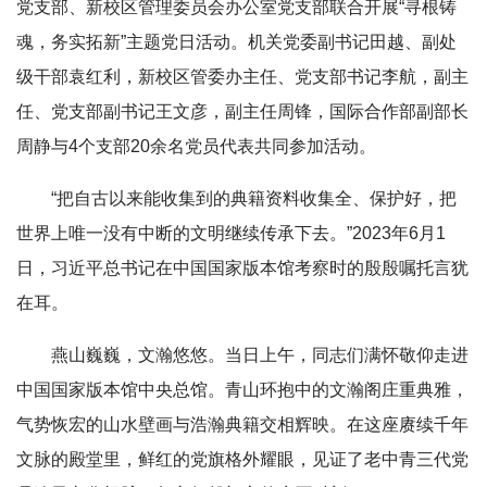
党支部、新校区管理委员会办公室党支部联合开展“寻根铸
魂，务实拓新”主题党日活动。机关党委副书记田越、副处
级干部袁红利，新校区管委办主任、党支部书记李航，副主
任、党支部副书记王文彦，副主任周锋，国际合作部副部长
周静与4个支部20余名党员代表共同参加活动。
“把自古以来能收集到的典籍资料收集全、保护好，把
世界上唯一没有中断的文明继续传承下去。”2023年6月1
日，习近平总书记在中国国家版本馆考察时的殷殷嘱托言犹
在耳。
燕山巍巍，文瀚悠悠。当日上午，同志们满怀敬仰走进
中国国家版本馆中央总馆。青山环抱中的文瀚阁庄重典雅，
气势恢宏的山水壁画与浩瀚典籍交相辉映。在这座赓续千年
文脉的殿堂里，鲜红的党旗格外耀眼，见证了老中青三代党