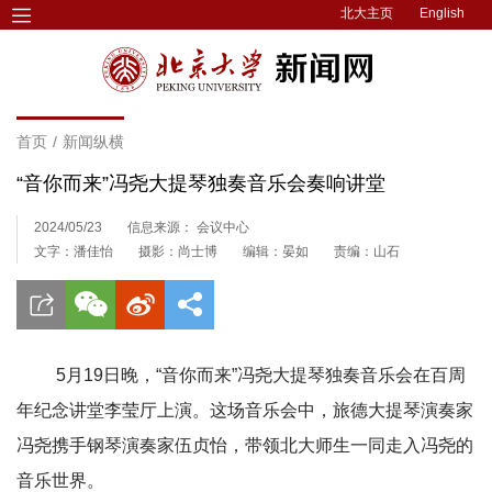
北大主页
English
首页
/
新闻纵横
“音你而来”冯尧大提琴独奏音乐会奏响讲堂
2024/05/23
信息来源： 会议中心
文字：潘佳怡
摄影：尚士博
编辑：晏如
责编：山石
5月19日晚，“音你而来”冯尧大提琴独奏音乐会在百周
年纪念讲堂李莹厅上演。这场音乐会中，旅德大提琴演奏家
冯尧携手钢琴演奏家伍贞怡，带领北大师生一同走入冯尧的
音乐世界。