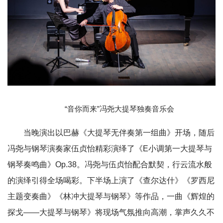
“音你而来”冯尧大提琴独奏音乐会
当晚演出以巴赫《大提琴无伴奏第一组曲》开场，随后
冯尧与钢琴演奏家伍贞怡精彩演绎了《E小调第一大提琴与
钢琴奏鸣曲》Op.38。冯尧与伍贞怡配合默契，行云流水般
的演绎引得全场喝彩。下半场上演了《查尔达什》《罗西尼
主题变奏曲》《林冲大提琴与钢琴》等作品，一曲《辉煌的
探戈——大提琴与钢琴》将现场气氛推向高潮，掌声久久不