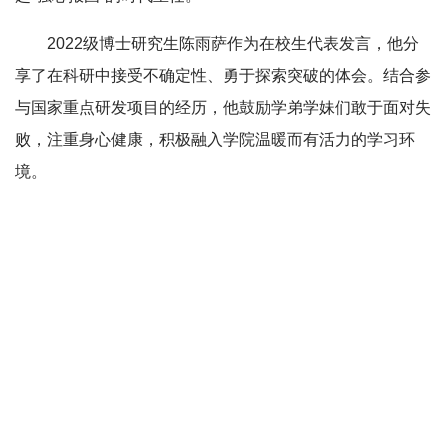
2022级博士研究生陈雨萨作为在校生代表发言，他分
享了在科研中接受不确定性、勇于探索突破的体会。结合参
与国家重点研发项目的经历，他鼓励学弟学妹们敢于面对失
败，注重身心健康，积极融入学院温暖而有活力的学习环
境。
硕士新生代表李子越讲述了自己从本科起步、逐步走入
微电子领域并实现“北大梦”的经历。她分享了面对挫折时重
拾信念、坚持热爱的成长过程，倡议同学们珍惜学习机会，
将个人发展融入国家“芯”使命，为“芯”读书、为“芯”奉献、
以“芯”报国，在科研道路上不断前行、勇担时代责任。
博士新生代表朱展彤结合自身经历，分享了从本科科研
到北大直博阶段的成长体会。他和同学们共勉，要坚守初