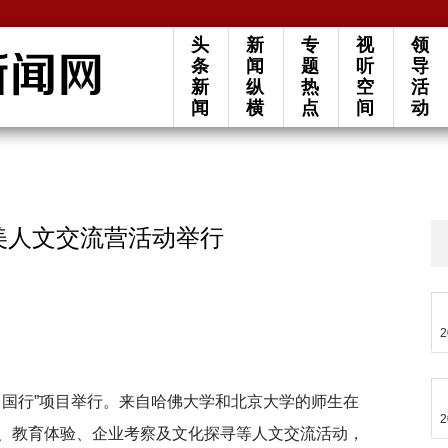
头
新
专
视
领
条
闻
题
听
导
新
纵
热
空
活
闻
横
点
间
动
”中美人文交流营活动举行
2
学子中国行”项目举行。来自哈佛大学和北京大学的师生在
2
、教育体验、企业考察及文化探寻等人文交流活动，