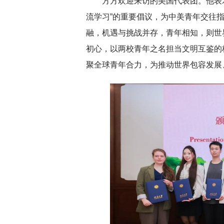
方方欢迎
来访的美国代表团。他表
流学习”的重要倡议，为中美青年交往
融，机遇与挑战并存，青年相知，则世
深切缅怀李政道先生
扎实开展树立和践
初心，以两校青年之名担当文明互鉴的
育
聚全球青年合力，为推动世界包容发展