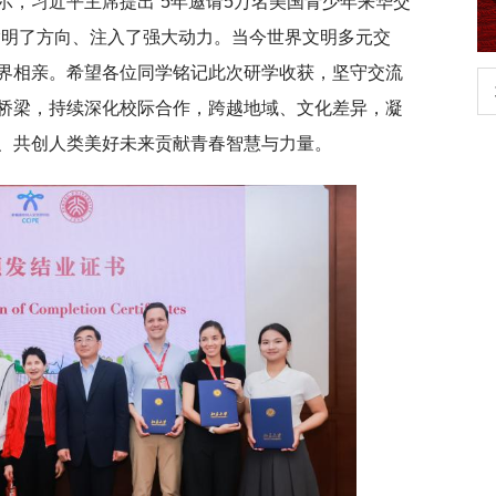
示，习近平主席提出“5年邀请5万名美国青少年来华交
指明了方向、注入了强大动力。当今世界文明多元交
界相亲。希望各位同学铭记此次研学收获，坚守交流
行正确政绩观学习教
北京大学管理质效年
桥梁，持续深化校际合作，跨越地域、文化差异，凝
、共创人类美好未来贡献青春智慧与力量。