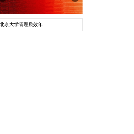
深切缅怀李政道先生
扎实开展树立和践行
育