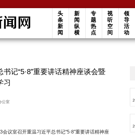
头
新
专
视
领
条
闻
题
听
导
新
纵
热
空
活
闻
横
点
间
动
书记“5·8”重要讲话精神座谈会暨
学习
2
办公室
2
3会议室召开重温习近平总书记“5·8”重要讲话精神座