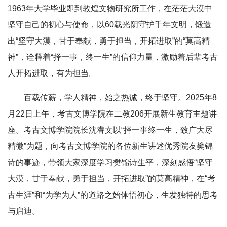
1963年大学毕业即到敦煌文物研究所工作，在茫茫大漠中
坚守自己的初心与使命，以60载光阴守护千年文明，锻造
出“坚守大漠，甘于奉献，勇于担当，开拓进取”的“莫高精
神”，诠释着“择一事，终一生”的信仰力量，激励着后辈考古
人开拓进取，有为担当。
百载传薪，学人精神，始之热诚，终于坚守。2025年8
月22日上午，考古文博学院在二教206开展新生教育主题讲
座。考古文博学院院长沈睿文以“择一事终一生，致广大尽
精微”为题，向考古文博学院的各位新生讲述优秀院友樊锦
诗的事迹，带领大家深度学习樊锦诗生平，深刻感悟“坚守
大漠，甘于奉献，勇于担当，开拓进取”的莫高精神，在“考
古生涯”和“为学为人”的道路之始体悟初心，生发独特的思考
与启迪。