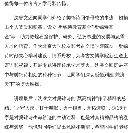
值得每一位考古人学习和传扬。
沈睿文还向同学们介绍了樊锦诗回馈母校的事迹，如捐
出个人奖励和积蓄，设立“樊锦诗教育基金”“樊锦诗基
金”等，助力敦煌石窟保护、研究、弘扬事业的发展与急需
人才的培育。作为北京大学校友和考古文博学院院友，樊锦
诗时刻关心学科建设，情系母校，为考古文博学院新生送上
寄语和祝福，开展专题讲座传承学术薪火。沈睿文回忆讲座
中与樊锦诗相处的种种细节，让同学们深切感悟到她“兼济
天下”的博大胸襟。
讲座最后，沈睿文对樊锦诗的“莫高精神”作了精辟的总
结。“坚守大漠，甘于奉献，勇于担当，开拓进取”，这16个
字是对樊锦诗生命轨迹的生动诠释，也是对其精神品格的凝
练与褒奖。他也对同学们提出勉励和期望，希望同学们能够