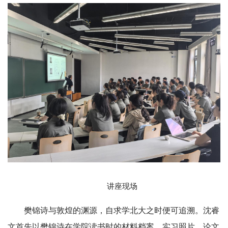
讲座现场
樊锦诗与敦煌的渊源，自求学北大之时便可追溯。沈睿
文首先以
樊锦诗
在学院读书时的材料档案、实习照片、论文