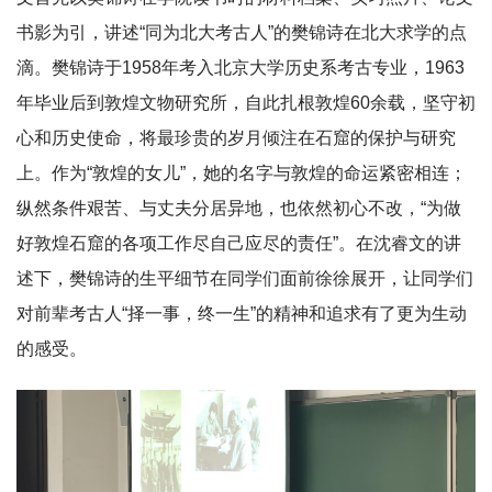
书影为引，讲述“同为北大考古人”的樊锦诗在北大求学的点
滴。樊锦诗于1958年考入北京大学历史系考古专业，1963
年毕业后到敦煌文物研究所，自此扎根敦煌60余载，坚守初
心和历史使命，将最珍贵的岁月倾注在石窟的保护与研究
上。作为“敦煌的女儿”，她的名字与敦煌的命运紧密相连；
纵然条件艰苦、与丈夫分居异地，也依然初心不改，“为做
好敦煌石窟的各项工作尽自己应尽的责任”。在沈睿文的讲
述下，樊锦诗的生平细节在同学们面前徐徐展开，让同学们
对前辈考古人“择一事，终一生”的精神和追求有了更为生动
的感受。