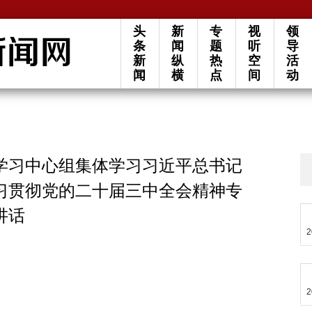
头
新
专
视
领
条
闻
题
听
导
新
纵
热
空
活
闻
横
点
间
动
学习中心组集体学习习近平总书记
习贯彻党的二十届三中全会精神专
讲话
2
2