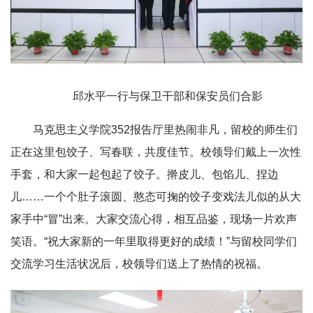
邱水平一行与保卫干部和保安员们合影
马克思主义学院352报告厅里热闹非凡，留校的师生们
正在这里包饺子、写春联，共度佳节。校领导们戴上一次性
手套，和大家一起包起了饺子。擀皮儿、包馅儿、捏边
儿……一个个肚子滚圆、憨态可掬的饺子变戏法儿似的从大
家手中“冒”出来。大家交流心得，相互品鉴，现场一片欢声
笑语。“祝大家新的一年里取得更好的成绩！”与留校同学们
交流学习生活状况后，校领导们送上了热情的祝福。