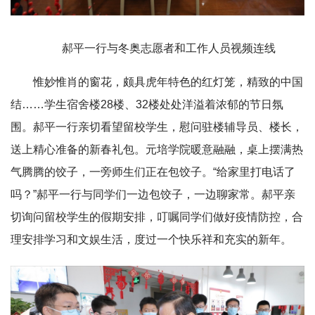
郝平一行与冬奥志愿者和工作人员视频连线
惟妙惟肖的窗花，颇具虎年特色的红灯笼，精致的中国
结……学生宿舍楼28楼、32楼处处洋溢着浓郁的节日氛
围。郝平一行亲切看望留校学生，慰问驻楼辅导员、楼长，
送上精心准备的新春礼包。元培学院暖意融融，桌上摆满热
气腾腾的饺子，一旁师生们正在包饺子。“给家里打电话了
吗？”郝平一行与同学们一边包饺子，一边聊家常。郝平亲
切询问留校学生的假期安排，叮嘱同学们做好疫情防控，合
理安排学习和文娱生活，度过一个快乐祥和充实的新年。