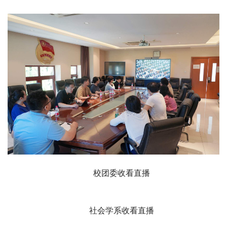
校团委收看直播
社会学系收看直播