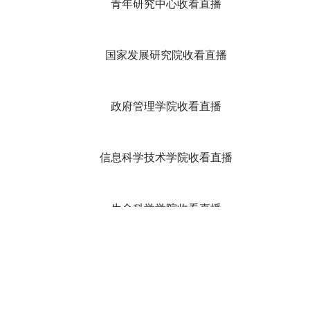
青年研究中心收看直播
国家发展研究院收看直播
政府管理学院收看直播
信息科学技术学院收看直播
生命科学学院收看直播
国际关系学院收看直播