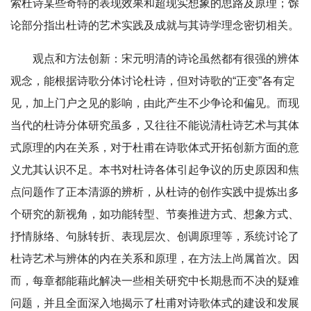
索杜诗某些奇特的表现效果和超现实想象的思路及原理；馀
论部分指出杜诗的艺术实践及成就与其诗学理念密切相关。
观点和方法创新：宋元明清的诗论虽然都有很强的辨体
观念，能根据诗歌分体讨论杜诗，但对诗歌的“正变”各有定
见，加上门户之见的影响，由此产生不少争论和偏见。而现
当代的杜诗分体研究虽多，又往往不能说清杜诗艺术与其体
式原理的内在关系，对于杜甫在诗歌体式开拓创新方面的意
义尤其认识不足。本书对杜诗各体引起争议的历史原因和焦
点问题作了正本清源的辨析，从杜诗的创作实践中提炼出多
个研究的新视角，如功能转型、节奏推进方式、想象方式、
抒情脉络、句脉转折、表现层次、创调原理等，系统讨论了
杜诗艺术与辨体的内在关系和原理，在方法上尚属首次。因
而，每章都能藉此解决一些相关研究中长期悬而不决的疑难
问题，并且全面深入地揭示了杜甫对诗歌体式的建设和发展