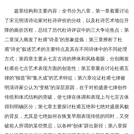
篇章结构和主要内容：全书分为八章，第一章着重讨论
了宋元明清诗论家对杜诗评价的分歧，以及杜诗艺术地位升
降的曲折历程，总结了历代杜诗评议中的三大争论焦点；第
二章深入阐发了杜甫“诗圣”的形象提炼；第三章辨析了杜
甫“诗史”叙述艺术的主要特点及其在不同诗体中的不同处理
方式；第四章主要从七言古诗的辨体和风格着眼，分别阐发
杜甫在七古艺术表现方面的创造性；第五章重在讨论杜甫五
律的“独造”和“集大成”的艺术特征；第六章论证杜甫七律被
明清诗家公认为“变格”的深层原因，在于对初盛唐七律创作
传统和体式结构的突破，使七律在体调和表现上与七言古体
得到明确区分；第七章主要探讨杜甫五绝和七绝对盛唐风貌
的背反，尤其是七绝如何在恢复早期表现传统的同时，又突
破前人所谓的某些禁忌，以各种“创体”辟出新径；第八章探