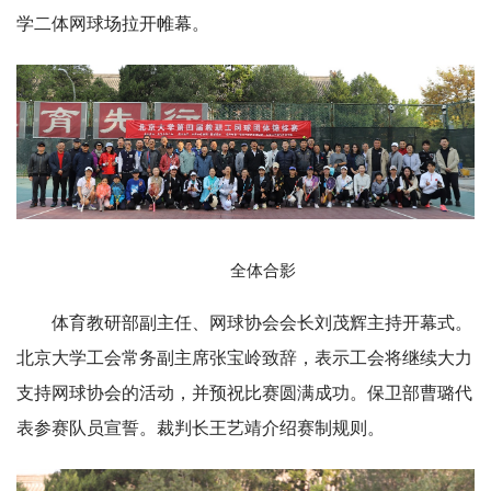
学二体网球场拉开帷幕。
全体合影
体育教研部副主任、网球协会会长刘茂辉主持开幕式。
北京大学工会常务副主席张宝岭致辞，表示工会将继续大力
支持网球协会的活动，并预祝比赛圆满成功。保卫部曹璐代
表参赛队员宣誓。裁判长王艺靖介绍赛制规则。