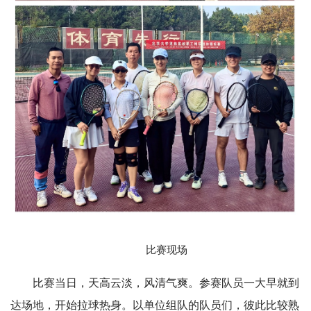
比赛现场
比赛当日，天高云淡，风清气爽。参赛队员一大早就到
达场地，开始拉球热身。以单位组队的队员们，彼此比较熟