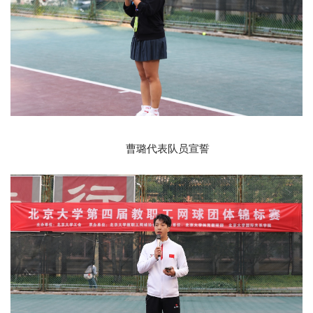
曹璐代表队员宣誓