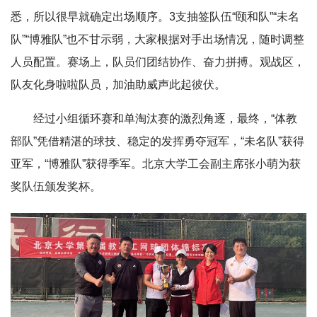
悉，所以很早就确定出场顺序。3支抽签队伍“颐和队”“未名
队”“博雅队”也不甘示弱，大家根据对手出场情况，随时调整
人员配置。赛场上，队员们团结协作、奋力拼搏。观战区，
队友化身啦啦队员，加油助威声此起彼伏。
经过小组循环赛和单淘汰赛的激烈角逐，最终，“体教
部队”凭借精湛的球技、稳定的发挥勇夺冠军，“未名队”获得
亚军，“博雅队”获得季军。北京大学工会副主席张小萌为获
奖队伍颁发奖杯。