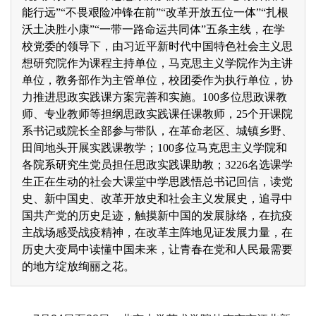
能行远”“不畏艰险冲锋在前”“改革开放五位一体”“扎根
沃土决胜小康”“一带一路命运共同体”五条主线，在学
校党委的领导下，由习近平新时代中国特色社会主义思
想研究院作为课程主持单位，马克思主义学院作为主讲
单位，教务部作为主管单位，校团委作为执行单位，协
力推进思政实践课方案完善和实施。100多位思政课教
师、专业教师等担纲思政实践课任课教师，25个开课院
系书记或院长全部参与带队，在革命老区、城镇乡野、
田间地头开展实践课教学；100多位马克思主义学院和
各院系研究生党员担任思政实践课助教；3226名选课学
生正在生动的社会大课堂中学思践悟总书记回信，读党
史、新中国史、改革开放史和社会主义发展史，追寻中
国共产党的历史足迹，触摸新中国的发展脉络，在抗疫
主战场感受战疫精神，在改革主阵地见证发展力量，在
历史大变局中读懂中国未来，让青春在党和人民最需要
的地方绽放绚丽之花。