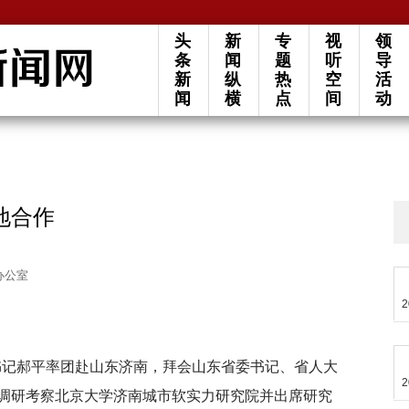
头
新
专
视
领
条
闻
题
听
导
新
纵
热
空
活
闻
横
点
间
动
地合作
办公室
2
委书记郝平率团赴山东济南，拜会山东省委书记、省人大
2
调研考察北京大学济南城市软实力研究院并出席研究