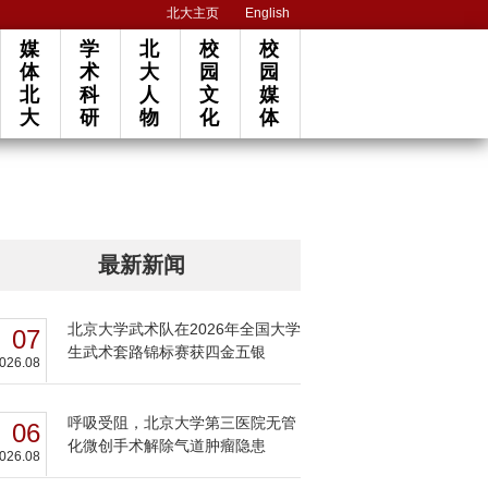
北大主页
English
媒
学
北
校
校
体
术
大
园
园
北
科
人
文
媒
大
研
物
化
体
最新新闻
北京大学武术队在2026年全国大学
07
生武术套路锦标赛获四金五银
026.08
呼吸受阻，北京大学第三医院无管
06
化微创手术解除气道肿瘤隐患
026.08