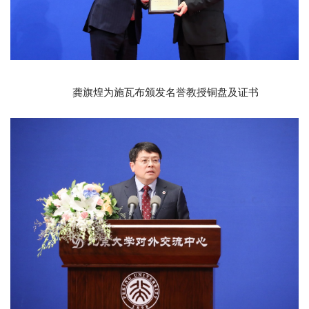
龚旗煌为施瓦布颁发名誉教授铜盘及证书