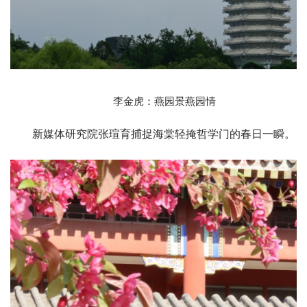
李金虎：燕园景燕园情
新媒体研究院张瑄育捕捉海棠轻掩哲学门的春日一瞬。