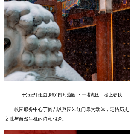
于冠智
组图摄影“四时燕园”：一塔湖图，檐上春秋
|
校园服务中心丁毓吉以燕园朱红门扉为载体，定格历史
文脉与自然生机的诗意相逢。