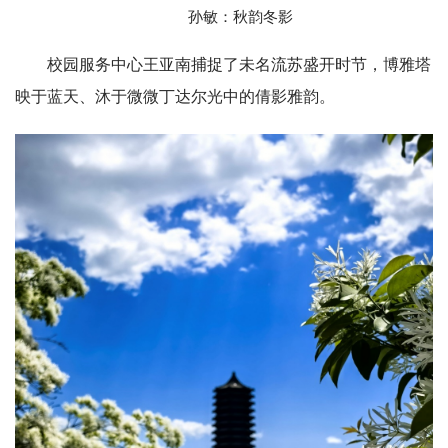
孙敏：秋韵冬影
校园服务中心王亚南捕捉了未名流苏盛开时节，博雅塔
映于蓝天、沐于微微丁达尔光中的倩影雅韵。