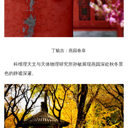
丁毓吉：燕园春扉
科维理天文与天体物理研究所孙敏展现燕园深处秋冬景
色的静谧深邃。