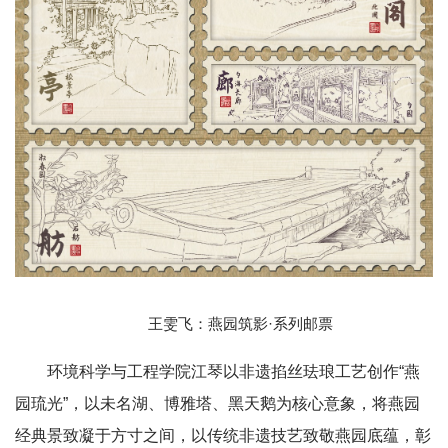
王雯飞：燕园筑影·系列邮票
环境科学与工程学院江琴以非遗掐丝珐琅工艺创作“燕
园琉光”，以未名湖、博雅塔、黑天鹅为核心意象，将燕园
经典景致凝于方寸之间，以传统非遗技艺致敬燕园底蕴，彰