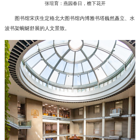
张瑄育：燕园春日，檐下花开
图书馆宋庆生定格北大图书馆内博雅书塔巍然矗立、水
波书架蜿蜒舒展的人文景致。