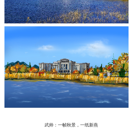
武帅：一帧秋景，一纸新燕