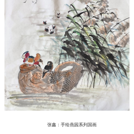
张鑫：手绘燕园系列国画