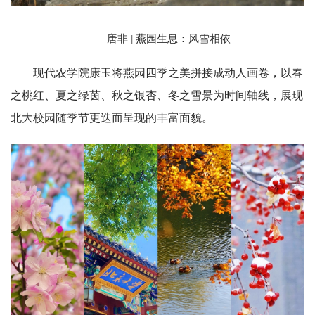
唐非
燕园生息：风雪相依
|
现代农学院康玉将燕园四季之美拼接成动人画卷，以春
之桃红、夏之绿茵、秋之银杏、冬之雪景为时间轴线，展现
北大校园随季节更迭而呈现的丰富面貌。