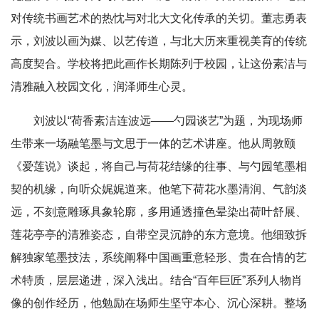
对传统书画艺术的热忱与对北大文化传承的关切。董志勇表
示，刘波以画为媒、以艺传道，与北大历来重视美育的传统
高度契合。学校将把此画作长期陈列于校园，让这份素洁与
清雅融入校园文化，润泽师生心灵。
刘波以“荷香素洁连波远——勺园谈艺”为题，为现场师
生带来一场融笔墨与文思于一体的艺术讲座。他从周敦颐
《爱莲说》谈起，将自己与荷花结缘的往事、与勺园笔墨相
契的机缘，向听众娓娓道来。他笔下荷花水墨清润、气韵淡
远，不刻意雕琢具象轮廓，多用通透撞色晕染出荷叶舒展、
莲花亭亭的清雅姿态，自带空灵沉静的东方意境。他细致拆
解独家笔墨技法，系统阐释中国画重意轻形、贵在合情的艺
术特质，层层递进，深入浅出。结合“百年巨匠”系列人物肖
像的创作经历，他勉励在场师生坚守本心、沉心深耕。整场