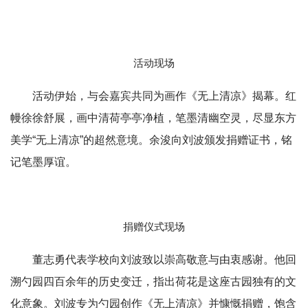
活动现场
活动伊始，与会嘉宾共同为画作《无上清凉》揭幕。红
幔徐徐舒展，画中清荷亭亭净植，笔墨清幽空灵，尽显东方
美学“无上清凉”的超然意境。余浚向刘波颁发捐赠证书，铭
记笔墨厚谊。
捐赠仪式现场
董志勇代表学校向刘波致以崇高敬意与由衷感谢。他回
溯勺园四百余年的历史变迁，指出荷花是这座古园独有的文
化意象。刘波专为勺园创作《无上清凉》并慷慨捐赠，饱含