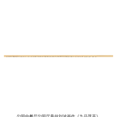
勺园中餐厅勺园厅悬挂刘波画作《九品莲开》