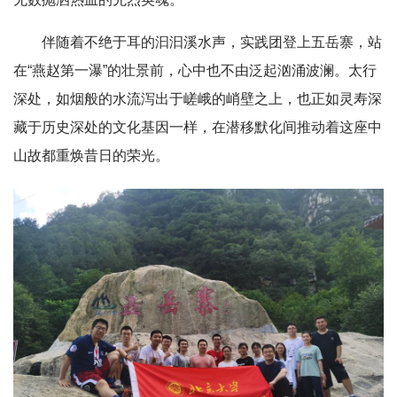
伴随着不绝于耳的汩汩溪水声，实践团登上五岳寨，站
在“燕赵第一瀑”的壮景前，心中也不由泛起汹涌波澜。太行
深处，如烟般的水流泻出于嵯峨的峭壁之上，也正如灵寿深
藏于历史深处的文化基因一样，在潜移默化间推动着这座中
山故都重焕昔日的荣光。