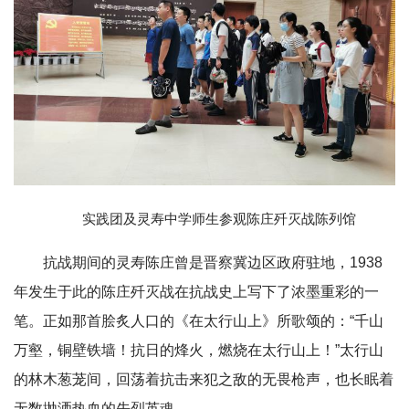
实践团及灵寿中学师生参观陈庄歼灭战陈列馆
抗战期间的灵寿陈庄曾是晋察冀边区政府驻地，1938
年发生于此的陈庄歼灭战在抗战史上写下了浓墨重彩的一
笔。正如那首脍炙人口的《在太行山上》所歌颂的：“千山
万壑，铜壁铁墙！抗日的烽火，燃烧在太行山上！”太行山
的林木葱茏间，回荡着抗击来犯之敌的无畏枪声，也长眠着
无数抛洒热血的先烈英魂。