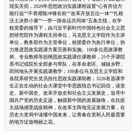
现实关切，2020年思想政治实践课程设置“心有所信方
能行远”“不畏艰险冲锋在前”“改革开放五位一体”“扎根
沃土决胜小康”“一带一路命运共同体”五条主线，在学
校党委的领导下，由习近平新时代中国特色社会主义思
想研究院作为课程主持单位，马克思主义学院作为主讲
单位，教务部作为主管单位，校团委作为执行单位，协
力推进思政实践课方案完善和实施。100多位思政课教
师、专业教师等担纲思政实践课任课教师，25个开课院
系书记或院长全部参与带队，在革命老区、城镇乡野、
田间地头开展实践课教学；100多位马克思主义学院和
各院系研究生党员担任思政实践课助教；3226名选课学
生正在生动的社会大课堂中学思践悟总书记回信，读党
史、新中国史、改革开放史和社会主义发展史，追寻中
国共产党的历史足迹，触摸新中国的发展脉络，在抗疫
主战场感受战疫精神，在改革主阵地见证发展力量，在
历史大变局中读懂中国未来，让青春在党和人民最需要
的地方绽放绚丽之花。