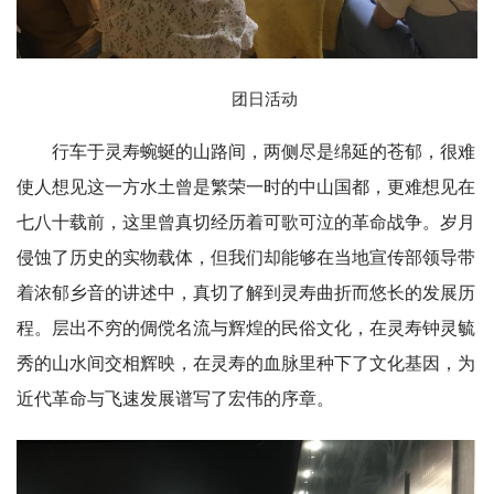
团日活动
行车于灵寿蜿蜒的山路间，两侧尽是绵延的苍郁，很难
使人想见这一方水土曾是繁荣一时的中山国都，更难想见在
七八十载前，这里曾真切经历着可歌可泣的革命战争。岁月
侵蚀了历史的实物载体，但我们却能够在当地宣传部领导带
着浓郁乡音的讲述中，真切了解到灵寿曲折而悠长的发展历
程。层出不穷的倜傥名流与辉煌的民俗文化，在灵寿钟灵毓
秀的山水间交相辉映，在灵寿的血脉里种下了文化基因，为
近代革命与飞速发展谱写了宏伟的序章。