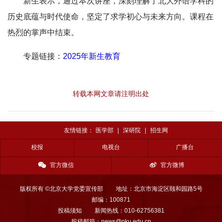
新生表示，通过本次讲座，深刻理解了北大外语学科的
历史底蕴与时代使命，坚定了求学初心与未来方向。课程在
热烈的掌声中结束。
专题链接：
2025年新生教育
转载本网文章请注明出处
友情链接：
医学部
|
深研院
|
招生网
校报
电视台
广播台
官方微信
官方微博
版权所有 ©北京大学党委宣传部
地址：北京市海淀区颐和园路5号
邮编：100871
投稿须知
新闻热线：010-62756381
投稿邮箱：news@pku.edu.cn