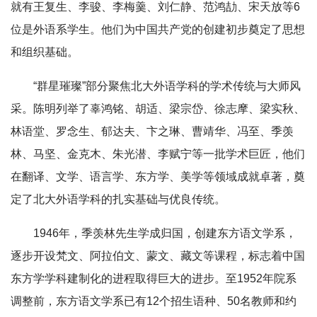
就有王复生、李骏、李梅羹、刘仁静、范鸿劼、宋天放等6
位是外语系学生。他们为中国共产党的创建初步奠定了思想
和组织基础。
“群星璀璨”部分聚焦北大外语学科的学术传统与大师风
采。陈明列举了辜鸿铭、胡适、梁宗岱、徐志摩、梁实秋、
林语堂、罗念生、郁达夫、卞之琳、曹靖华、冯至、季羡
林、马坚、金克木、朱光潜、李赋宁等一批学术巨匠，他们
在翻译、文学、语言学、东方学、美学等领域成就卓著，奠
定了北大外语学科的扎实基础与优良传统。
1946年，季羡林先生学成归国，创建东方语文学系，
逐步开设梵文、阿拉伯文、蒙文、藏文等课程，标志着中国
东方学学科建制化的进程取得巨大的进步。至1952年院系
调整前，东方语文学系已有12个招生语种、50名教师和约