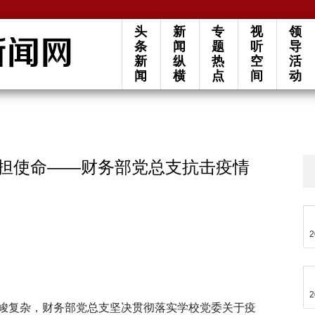
头
新
专
视
领
条
闻
题
听
导
新
纵
热
空
活
闻
横
点
间
动
情担使命——财务部党总支抗击疫情
2
2
峻复杂，财务部党总支坚决贯彻落实学校党委关于疫