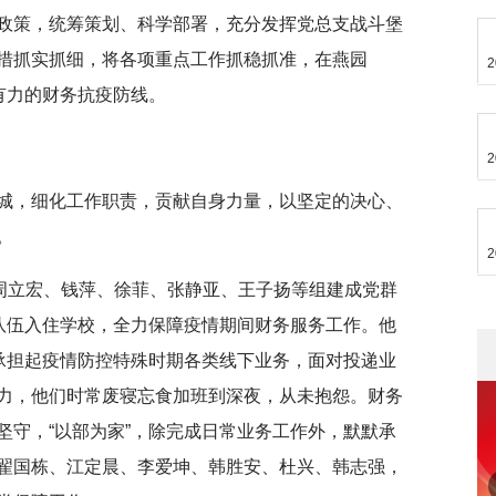
政策，统筹策划、科学部署，充分发挥党总支战斗堡
措抓实抓细，将各项重点工作抓稳抓准，在燕园
2
有力的财务抗疫防线。
2
城，细化工作职责，贡献自身力量，以坚定的决心、
。
2
，周立宏、钱萍、徐菲、张静亚、王子扬等组建成党群
队伍入住学校，全力保障疫情期间财务服务工作。他
力承担起疫情防控特殊时期各类线下业务，面对投递业
力，他们时常废寝忘食加班到深夜，从未抱怨。财务
坚守，“以部为家”，除完成日常业务工作外，默默承
翟国栋、江定晨、李爱坤、韩胜安、杜兴、韩志强，