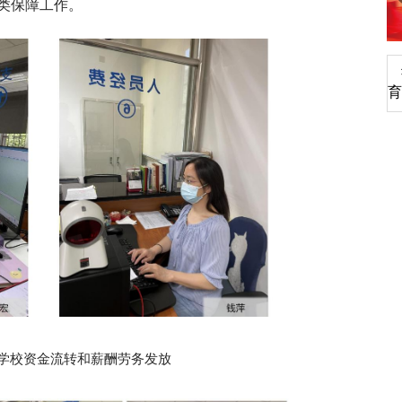
类保障工作。
深切缅怀李政道先生
育
学校资金流转和薪酬劳务发放