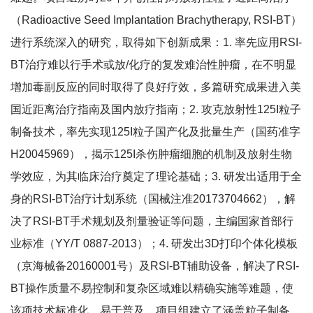
（Radioactive Seed Implantation Brachytherapy, RSI-BT）
进行系统深入的研究，取得如下创新成果：1. 率先应用RSI-
BT治疗难以行手术或放/化疗的复发难治性肿瘤，在不明显
增加毒副反应的同时取得了良好疗效，多篇研究成果进入美
国近距离治疗指南及国内放疗指南；2. 攻克放射性125I粒子
制备技术，率先实现125I粒子国产化及批量生产（国药准字
H20045969），揭示125I杀伤肿瘤细胞的机制及放射生物
学效应，为其临床治疗奠定了理论基础；3. 研发出适用于全
身的RSI-BT治疗计划系统（国械注准20173704662），解
决了RSI-BT手术规划及剂量验证等问题，主编国家首部行
业标准（YY/T 0887-2013）；4. 研发出3D打印个体化模板
（京海械备20160001号）及RSI-BT辅助设备，解决了RSI-
BT操作质量不易控制和复杂区域难以精确实施等难题，使
该项技术标准化、易于普及。项目组建立了涵盖粒子制备、