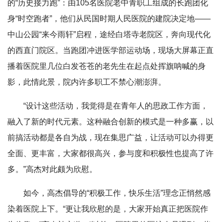
的“历史接力跑”：由105名医院老中青职工组成的长跑团化
身“时空跑者”，他们从民国时期人民医院的建院决定地——
中山公园“来今雨轩”启程，途经白塔寺老院区，奔向现代化
的西直门院区。当跑团冲进医学部运动场，现场大屏幕正直
播着医院里几位白发苍苍的老先生在起点处挥旗呐喊的身
影，此情此景，院内许多职工不禁心潮澎湃。
“设计这些活动，我觉得是在青年人的思政工作方面，
融入了新的时代元素。这种融合创新的模式是一种多赢，以
前搞活动都是各自为战，现在集思广益，让活动可以办得更
全面、更丰富，大家都很高兴，参与度和积极性也提高了许
多。”高杰对此颇为欣慰。
如今，高杰倡导的“积极工作，快乐生活”理念正悄然感
染着医院上下。“更让我欣慰的是，大家开始真正把医院作