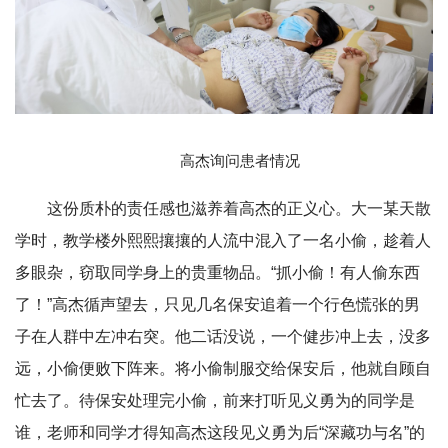
高杰询问患者情况
这份质朴的责任感也滋养着高杰的正义心。大一某天散
学时，教学楼外熙熙攘攘的人流中混入了一名小偷，趁着人
多眼杂，窃取同学身上的贵重物品。“抓小偷！有人偷东西
了！”高杰循声望去，只见几名保安追着一个行色慌张的男
子在人群中左冲右突。他二话没说，一个健步冲上去，没多
远，小偷便败下阵来。将小偷制服交给保安后，他就自顾自
忙去了。待保安处理完小偷，前来打听见义勇为的同学是
谁，老师和同学才得知高杰这段见义勇为后“深藏功与名”的