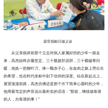
器官捐献日做义诊
从父亲病床前那个立志对病人家属好些的少年一路走
来，高杰始终步履坚定。三十载披肝沥胆，三十载嘘寒问
暖，他执一把柳叶刀、捧一颗赤子心，在血肉之躯上劈出生
的希望，也在时代坐标中刻下信仰的深度。站在新起点上，
展望漫漫前路，高杰仿佛还是那个许下简单心愿时的少年，
他用最笃定的声音说出最朴实的话语：“那就，继续做靠谱
的人，办靠谱的事！”