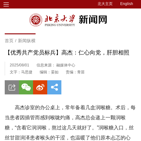
北大主页
English
首页
/
新闻纵横
【优秀共产党员标兵】高杰：仁心向党，肝胆相照
2025/08/01
信息来源： 融媒体中心
文字：马思捷
编辑：晏如
责编：青苗
高杰诊室的办公桌上，常年备着几盒润喉糖。术后，每
当患者因插管而感到喉咙灼痛，高杰总会递上一颗润喉
糖，“含着它润润喉，熬过这几天就好了。”润喉糖入口，丝
丝甘甜润泽患者喉头的干涩，也温暖了他们原本忐忑的心