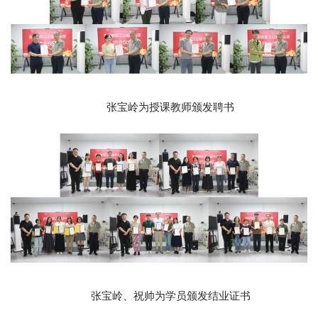
张宝岭为授课教师颁发聘书
张宝岭、祝帅为学员颁发结业证书