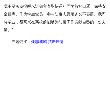
我主要负责提醒来近邻宝寄取快递的同学戴好口罩，保持安
全距离。作为学生党员，参与防疫志愿服务义不容辞。我即
将毕业，很高兴在离校前能够为防疫工作贡献自己的一份力
量。”
专题链接：
众志成城 抗击疫情
转载本网文章请注明出处
友情链接：
医学部
|
深研院
|
招生网
校报
电视台
广播台
官方微信
官方微博
版权所有 ©北京大学党委宣传部
地址：北京市海淀区颐和园路5号