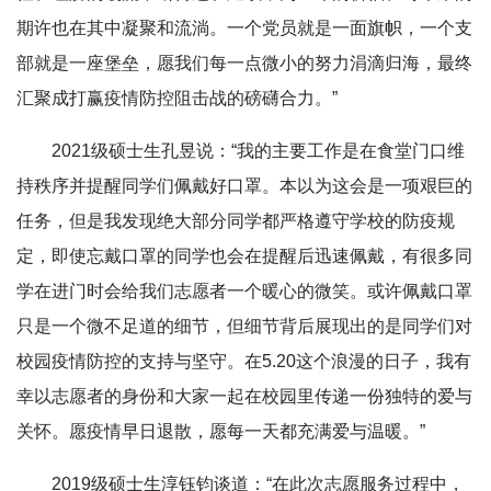
期许也在其中凝聚和流淌。一个党员就是一面旗帜，一个支
部就是一座堡垒，愿我们每一点微小的努力涓滴归海，最终
汇聚成打赢疫情防控阻击战的磅礴合力。”
2021级硕士生孔昱说：“我的主要工作是在食堂门口维
持秩序并提醒同学们佩戴好口罩。本以为这会是一项艰巨的
任务，但是我发现绝大部分同学都严格遵守学校的防疫规
定，即使忘戴口罩的同学也会在提醒后迅速佩戴，有很多同
学在进门时会给我们志愿者一个暖心的微笑。或许佩戴口罩
只是一个微不足道的细节，但细节背后展现出的是同学们对
校园疫情防控的支持与坚守。在5.20这个浪漫的日子，我有
幸以志愿者的身份和大家一起在校园里传递一份独特的爱与
关怀。愿疫情早日退散，愿每一天都充满爱与温暖。”
2019级硕士生淳钰钧谈道：“在此次志愿服务过程中，