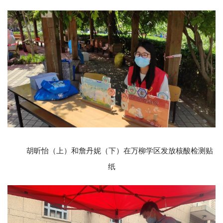
胡昕怡（上）和詹丹妮（下）在万柳学区发放核酸检测贴
纸