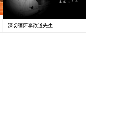
深切缅怀李政道先生
扎实开展树立和践行
育