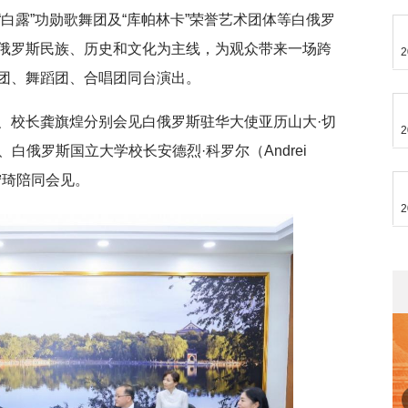
白露”功勋歌舞团及“库帕林卡”荣誉艺术团体等白俄罗
俄罗斯民族、历史和文化为主线，为观众带来一场跨
2
团、舞蹈团、合唱团同台演出。
、校长龚旗煌分别会见白俄罗斯驻华大使亚历山大·切
2
kov）、白俄罗斯国立大学校长安德烈·科罗尔（Andrei
宁琦陪同会见。
2