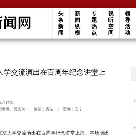
头
新
专
视
领
条
闻
题
听
导
新
纵
热
空
活
闻
横
点
间
动
大学交流演出在百周年纪念讲堂上
2
际合作部
闫琳琳、曹含笑
|
编辑：青苗
|
责编：安宁
2
团北京大学交流演出在百周年纪念讲堂上演。本场演出