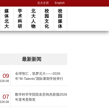
北大主页
English
媒
学
北
校
校
体
术
大
园
园
北
科
人
文
媒
大
研
物
化
体
最新新闻
全球智汇，筑梦北大——2026
09
年“M-Talents”国际暑期学校举行
026.08
数学科学学院院友苏炜杰获颁2026
07
年度考普斯奖
026.08