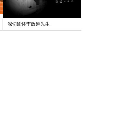
深切缅怀李政道先生
扎实开展树立和践行
育