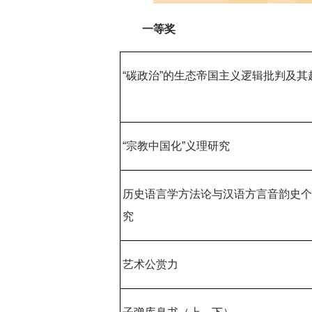
一等奖
深切缅怀李政道先生
扎实开展树立和践
育
“碳政治”的生态帝国主义逻辑批判及其
“宗教中国化”义理研究
历史语言学方法论与汉语方言音韵史
究
艺术公赏力