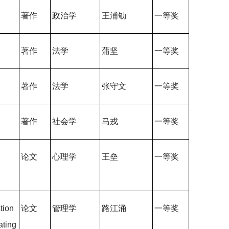
示
著作
政治学
王浦劬
一等奖
著作
法学
蒲坚
一等奖
著作
法学
张守文
一等奖
查
著作
社会学
马戎
一等奖
论文
心理学
王垒
一等奖
tion
论文
管理学
路江涌
一等奖
ating