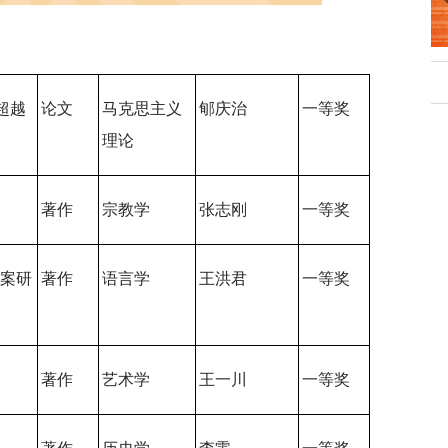
行正确政绩观学习教
北京大学管理质效年
超越
论文
马克思主义
郇庆治
一等奖
理论
著作
宗教学
张志刚
一等奖
个案研
著作
语言学
王洪君
一等奖
著作
艺术学
王一川
一等奖