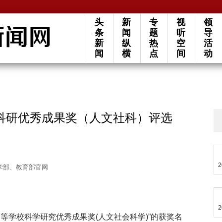
头
新
专
视
领
条
闻
题
听
导
新
纵
热
空
活
闻
横
点
间
动
科研优秀成果奖（人文社科）评选
2
学部、教育部官网
2
等学校科学研究优秀成果奖(人文社会科学)”的获奖名