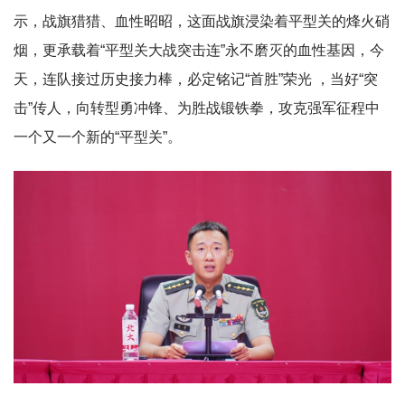
示，战旗猎猎、血性昭昭，这面战旗浸染着平型关的烽火硝
烟，更承载着“平型关大战突击连”永不磨灭的血性基因，今
天，
连队
接过历史接力棒，必定铭记“首胜”荣光 ，当好“突
击”传人，向转型勇冲锋、为胜战锻铁拳，攻克强军征程中
一个又一个新的“平型关”。