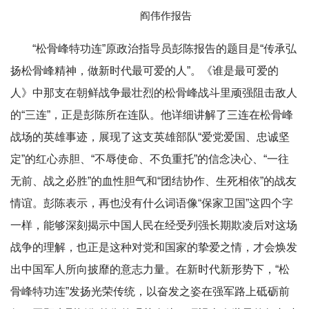
阎伟作报告
“松骨峰特功连”原政治指导员彭陈报告的题目是“传承弘
扬松骨峰精神，做新时代最可爱的人”。《谁是最可爱的
人》中那支在朝鲜战争最壮烈的松骨峰战斗里顽强阻击敌人
的“三连”，正是彭陈所在连队。他详细讲解了三连在松骨峰
战场的英雄事迹，展现了这支英雄部队“爱党爱国、忠诚坚
定”的红心赤胆、“不辱使命、不负重托”的信念决心、“一往
无前、战之必胜”的血性胆气和“团结协作、生死相依”的战友
情谊。彭陈表示，再也没有什么词语像
“保家卫国”
这四个字
一样，能够深刻揭示中国人民在经受列强长期欺凌后对这场
战争的理解，也正是这种对党和国家的挚爱之情，才会焕发
出中国军人所向披靡的意志力量。在新时代新形势下，“松
骨峰特功连”发扬光荣传统，以奋发之姿在强军路上砥砺前