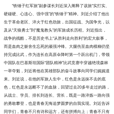
“铁锤子红军旅”副参谋长
刘近
深入阐释了该旅“实打实、
硬碰硬、心连心、强中强”的“铁锤子”精神。刘近介绍了他出
生于革命老区、淬火于红色劲旅，出国征战、为国争光，以
及从“天狼勇士”到“魔鬼教头”的军旅成长历程。刘近指出，
战争的残酷，不是历史书上“从胜利走向胜利”的宏大叙事，
而是血肉之躯舍生忘死的顽强冲锋。大腿伤至血肉模糊仍坚
持完成比武，作为连长在高原伞降时第一个跃出机门，带领
中国队在巴基斯坦国际“团队精神”比武竞赛中穿越绝境森林
一举夺魁，刘近将他在英雄部队的奋斗故事向同学们娓娓道
来。刘近说，在他的军旅人生中，红色是永远抹不去的底
色，红色是永远断不了的血脉，回望过去20多年走过的路，
从战士、学员、排长到连长、营长，既是一路淬炼一路向强
的勇敢攀登，也是青春无悔追梦圆梦的自我实现。刘近告诉
同学们，青春不只有诗和远方，还有拼搏向上；青春不只有