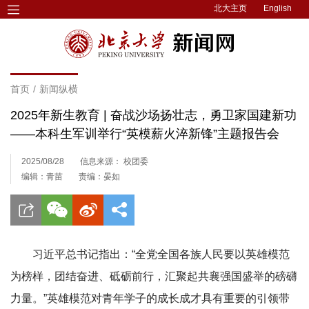
北大主页
English
首页
/
新闻纵横
2025年新生教育 | 奋战沙场扬壮志，勇卫家国建新功
——本科生军训举行“英模薪火淬新锋”主题报告会
2025/08/28
信息来源： 校团委
编辑：青苗
责编：晏如
习近平总书记指出：“全党全国各族人民要以英雄模范
为榜样，团结奋进、砥砺前行，汇聚起共襄强国盛举的磅礴
力量。”英雄模范对青年学子的成长成才具有重要的引领带