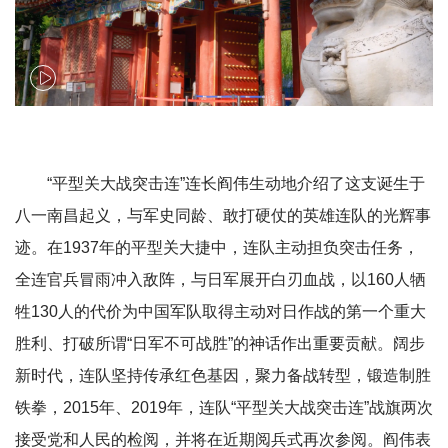
“平型关大战突击连”连长阎伟生动地介绍了这支诞生于
八一南昌起义，与军史同龄、敢打硬仗的英雄连队的光辉事
迹。在1937年的平型关大捷中，连队主动担负突击任务，
全连官兵冒雨冲入敌阵，与日军展开白刃血战，以160人牺
牲130人的代价为中国军队取得主动对日作战的第一个重大
胜利、打破所谓“日军不可战胜”的神话作出重要贡献。阔步
新时代，连队坚持传承红色基因，聚力备战转型，锻造制胜
铁拳，2015年、2019年，连队“平型关大战突击连”战旗两次
接受党和人民的检阅，并将在近期阅兵式再次参阅。阎伟表