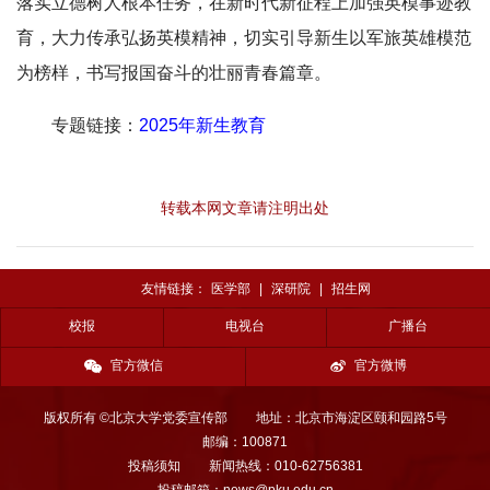
落实立德树人根本任务，在新时代新征程上加强英模事迹教
育，大力传承弘扬英模精神，切实引导新生以军旅英雄模范
为榜样，书写报国奋斗的壮丽青春篇章。
专题链接：
2025年新生教育
转载本网文章请注明出处
友情链接：
医学部
|
深研院
|
招生网
校报
电视台
广播台
官方微信
官方微博
版权所有 ©北京大学党委宣传部
地址：北京市海淀区颐和园路5号
邮编：100871
投稿须知
新闻热线：010-62756381