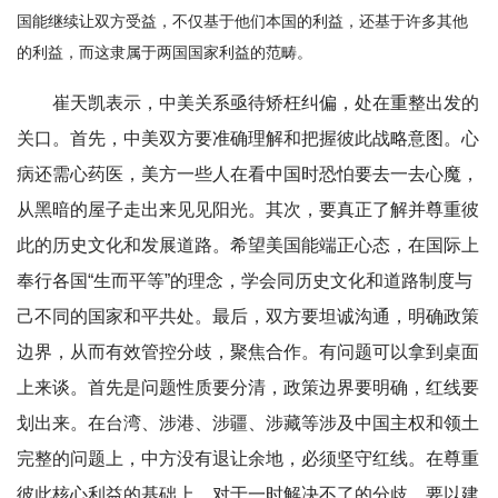
国能继续让双方受益，不仅基于他们本国的利益，还基于许多其他
的利益，而这隶属于两国国家利益的范畴。
崔天凯表示，中美关系亟待矫枉纠偏，处在重整出发的
关口。首先，中美双方要准确理解和把握彼此战略意图。心
病还需心药医，美方一些人在看中国时恐怕要去一去心魔，
从黑暗的屋子走出来见见阳光。其次，要真正了解并尊重彼
此的历史文化和发展道路。希望美国能端正心态，在国际上
奉行各国“生而平等”的理念，学会同历史文化和道路制度与
己不同的国家和平共处。最后，双方要坦诚沟通，明确政策
边界，从而有效管控分歧，聚焦合作。有问题可以拿到桌面
上来谈。首先是问题性质要分清，政策边界要明确，红线要
划出来。在台湾、涉港、涉疆、涉藏等涉及中国主权和领土
完整的问题上，中方没有退让余地，必须坚守红线。在尊重
彼此核心利益的基础上，对于一时解决不了的分歧，要以建