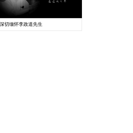
深切缅怀李政道先生
扎实开展树立和践行
育