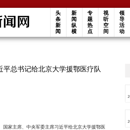
头
新
专
视
领
条
闻
题
听
导
新
纵
热
空
活
闻
横
点
间
动
近平总书记给北京大学援鄂医疗队
2
2
书记、国家主席、中央军委主席习近平给北京大学援鄂医