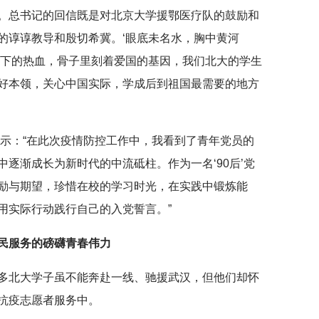
。总书记的回信既是对北京大学援鄂医疗队的鼓励和
的谆谆教导和殷切希冀。‘眼底未名水，胸中黄河
天下的热血，骨子里刻着爱国的基因，我们北大的学生
好本领，关心中国实际，学成后到祖国最需要的地方
表示：“在此次疫情防控工作中，我看到了青年党员的
逐渐成长为新时代的中流砥柱。作为一名‘90后’党
励与期望，珍惜在校的学习时光，在实践中锻炼能
用实际行动践行自己的入党誓言。”
民服务的磅礴青春伟力
多北大学子虽不能奔赴一线、驰援武汉，但他们却怀
抗疫志愿者服务中。