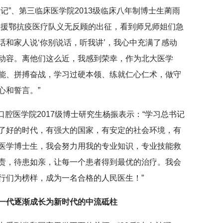
记”、第三临床医学院2013级临床八年制博士生蔺雨
批援鄂抗疫医疗队义无反顾的出征，看到师兄师姐们急
话和家人说‘你别说话，听我讲’，我心中充满了感动
动容。离他们这么近，我感到荣幸，作为北大医学
能、拼搏奋战，学习过硬本领、练就仁心仁术，做守
心和誓言。”
、口腔医学院2017级博士研究生杨振表示：“学习总书记
了好的时代，有强大的国家，有安定的社会环境，有
医学博士生，我会努力用我的专业知识，专业技能救
责，待患如亲，让每一个患者得到最优的治疗。我会
行们为榜样，成为一名合格的人民医生！”
一代逐渐成长为新时代的中流砥柱