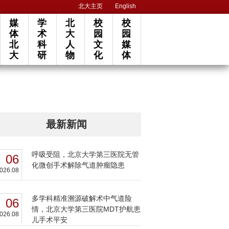
北大主页
English
媒
学
北
校
校
体
术
大
园
园
北
科
人
文
媒
大
研
物
化
体
最新新闻
呼吸受阻，北京大学第三医院无管
06
化微创手术解除气道肿瘤隐患
026.08
多学科精准溯源破解术中气道险
06
情，北京大学第三医院MDT护航患
026.08
儿手术平安