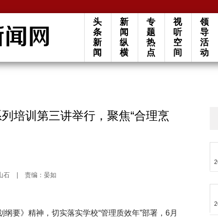
头
新
专
视
领
条
闻
题
听
导
新
纵
热
空
活
闻
横
点
间
动
系列培训第三讲举行，聚焦“合理烹
2
山石
|
责编：晏如
2
规划纲要》精神，切实落实学校“管理质效年”部署，6月