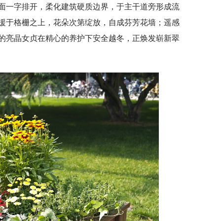
面一字排开，柔化建筑硬质边界，于主干道旁形成流
援于格栅之上，花朵次第绽放，自成芬芳花墙；遥感
的亮晶女贞在精心的养护下安全越冬，正焕发崭新翠