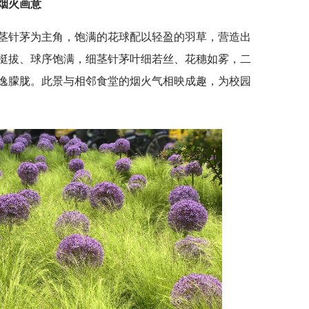
烟火画意
茎针茅为主角，饱满的花球配以轻盈的羽草，营造出
挺拔、球序饱满，细茎针茅叶细若丝、花穗如雾，二
逸朦胧。此景与相邻食堂的烟火气相映成趣，为校园