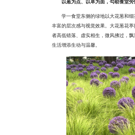
以葱为点、以草为面，勾勒食堂旁
学一食堂东侧的绿地以大花葱和细
丰富的层次感与视觉效果。大花葱花葶
者高低错落、虚实相生，微风拂过，飘
生活增添生动与温馨。