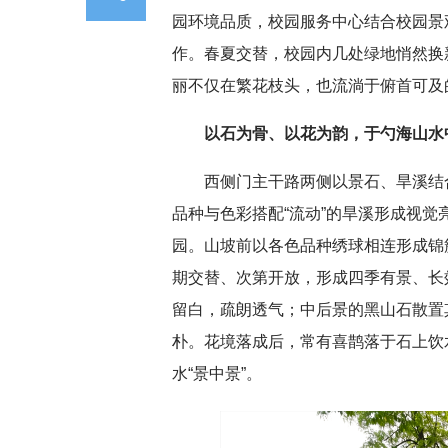
园环境品质，校园服务中心结合校园景
作。春夏交替，校园内几处绿地悄然换
丽不仅在繁花枝头，也流淌于俯首可及
以石为骨、以花为韵，于勺海山水
西侧门主干路两侧以景石、旱溪结
品种与色彩搭配“流动”的旱溪形成视
园。山坡前以各色品种绣球相连形成锦
期交替、次第开放，形成四季有景、长
留白，疏朗透气；中后景的黑山石散置
朴。花境落成后，常有喜鹊落于石上饮
水“景中景”。