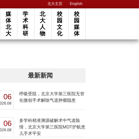
北大主页
English
媒
学
北
校
校
体
术
大
园
园
北
科
人
文
媒
大
研
物
化
体
最新新闻
呼吸受阻，北京大学第三医院无管
06
化微创手术解除气道肿瘤隐患
026.08
多学科精准溯源破解术中气道险
06
情，北京大学第三医院MDT护航患
026.08
儿手术平安