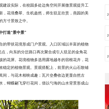
观建设实际，在校园多处边角空间开展微景观提升工
新，花境叠翠、生机盎然，师生驻足欣赏，燕园的美
2
的方寸景致之中。
中打造“景中景”
2
合的带状花境形成门户景观。入口区域以丰富的植物
觉亮点，向东的分岔路口再次聚合成引人驻足的金角花
2
簇的花屏。花境植物多选用露地越冬的宿根花卉，花
效稳定的植物景观。景观搭配上，前景的火山石散铺
其间，与花木相映成趣；瓦片垒叠收边更显自然古
水，蝴蝶翩飞穿行花间，借以勺海的山水背景形成山