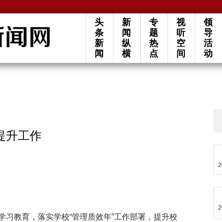
头
新
专
视
领
条
闻
题
听
导
新
纵
热
空
活
闻
横
点
间
动
提升工作
2
2
学习教育，落实学校“管理质效年”工作部署，提升校