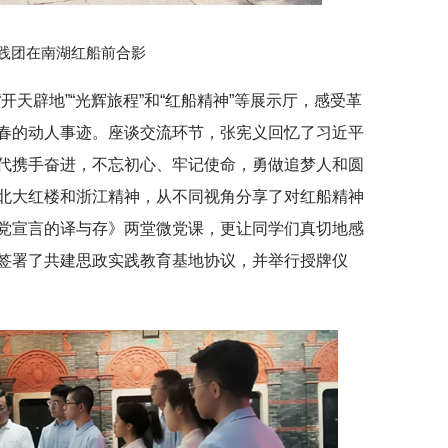
践团在南湖红船前合影
开天辟地”“光辉旅程”和“红船精神”等展示厅，感受革
春的动人事迹。座谈交流环节，张宪义回忆了习近平
代携手奋进，不忘初心、牢记使命，勇做追梦人和圆
北大红楼和浙江精神，从不同视角分享了对红船精神
党宣言的译与存》两堂微党课，更让同学们真切地感
签署了共建思政实践教育基地协议，并举行授牌仪