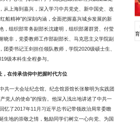
，从上海到嘉兴，深入学习中共党史、新中国史、改
“红船精神”的深刻内涵，全面把握嘉兴城乡发展的新
深切缅怀李政道先生
艳，组织部常务副部长沈建明，组织部屠群贤、付莹
育
谢晓非，党委教师工作部副部长、马克思主义学院副
团委书记王剑担任领队教师，学院2020级硕士生、
2019级本科生全程参与。
址，在传承信仰中把握时代方位
市中共一大会址纪念馆。纪念馆原馆长张黎明为实践团
共产党人的使命”的报告。他深入浅出地讲述了中共一
回忆了2017年11月习近平总书记带领政治局常委瞻
诞生地的崇敬之情，勉励同学们树立一心向党、为国