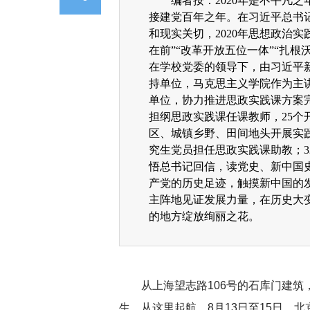
编者按：2020年是不平凡
接建党百年之年。在习近平总书
和现实关切，2020年思想政治实
在前”“改革开放五位一体”“扎根
在学校党委的领导下，由习近平
持单位，马克思主义学院作为主
单位，协力推进思政实践课方案完
担纲思政实践课任课教师，25
区、城镇乡野、田间地头开展实践
究生党员担任思政实践课助教；3
悟总书记回信，读党史、新中国
产党的历史足迹，触摸新中国的
主阵地见证发展力量，在历史大
的地方绽放绚丽之花。
从上海望志路106号的石库门建
生、从这里起航。8月13日至15日，