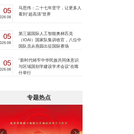
马思伟：二十七年坚守，让更多人
05
看到“超高清”世界
026.08
第三届国际人工智能奥林匹克
05
（IOAI）国家队集训收官，八位中
026.08
国队员从燕园出征国际赛场
“新时代铸牢中华民族共同体意识
05
与区域国别学建设学术会议”在喀
026.08
什举行
专题热点