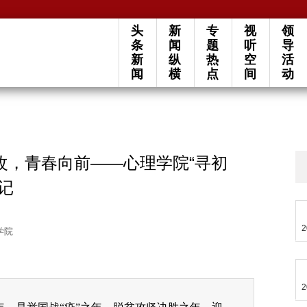
头
新
专
视
领
条
闻
题
听
导
新
纵
热
空
活
闻
横
点
间
动
心不改，青春向前——心理学院“寻初
记
2
学院
2