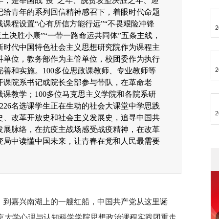
之年，是举国战“疫”之年、脱贫攻坚决胜之年、迎
记给青年的系列回信精神感召下，着眼时代命题
践课程设置“心有所信方能行远”“不畏艰险冲锋
2
沃土决胜小康”“一带一路命运共同体”五条主线，
新时代中国特色社会主义思想研究院作为课程主
讲单位，教务部作为主管单位，校团委作为执行
善和实施。100多位思政课教师、专业教师等
2
个开课院系书记或院长全部参与带队，在革命老
课教学；100多位马克思主义学院和各院系研
226名选课学生正在生动的社会大课堂中学思践
2
史、改革开放史和社会主义发展史，追寻中国共
发展脉络，在抗疫主战场感受战疫精神，在改革
变局中读懂中国未来，让青春在党和人民最需要
筑，到嘉兴南湖上的一艘红船，中国共产党从这里诞
北京大学心理与认知科学学院思想政治课程实践团重走