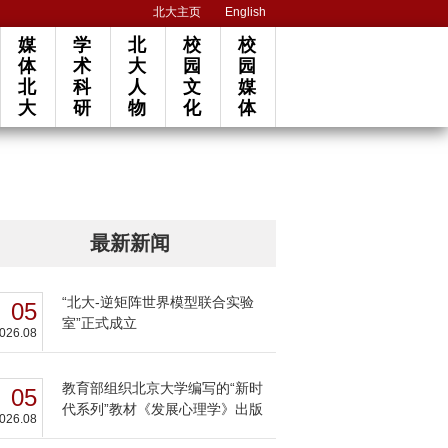
北大主页
English
媒
学
北
校
校
体
术
大
园
园
北
科
人
文
媒
大
研
物
化
体
最新新闻
“北大-逆矩阵世界模型联合实验
05
室”正式成立
026.08
教育部组织北京大学编写的“新时
05
代系列”教材《发展心理学》出版
026.08